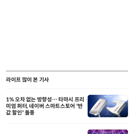
라이프 많이 본 기사
1% 오차 없는 방향성… 타마시 프리
미엄 퍼터, 네이버 스마트스토어 '반
값 할인' 돌풍