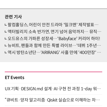
관련 기사
팔컴홀딩스, 어린이 안전 드라마 '밀크맨' 제작발표회 개최
액터빌리지 소속 반가연, 연기 넘어 음악까지… 뮤직드라마 ‘40분’ OST 가창 낙점
오드유스의 가파른 성장세…'Babyface' 커리어 하이!
뉴비트, 팬들과 함께 만든 특별 라이브…'데뷔 1주년' 자축
역시 방탄소년단…'ARIRANG' 사흘 만에 '400만장' 위엄
ET Events
UX 기획·DESIGN.md 설계·AI 구현 전 과정 1-day 워크숍 with Claude Code·Codex 9월 15일 개최
“큐비트·양자 알고리즘·Qiskit 실습으로 이해하는 차세대 컴퓨팅” (8/28)