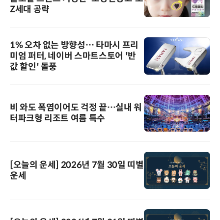
Z세대 공략
1% 오차 없는 방향성… 타마시 프리
미엄 퍼터, 네이버 스마트스토어 '반
값 할인' 돌풍
비 와도 폭염이어도 걱정 끝…실내 워
터파크형 리조트 여름 특수
[오늘의 운세] 2026년 7월 30일 띠별
운세