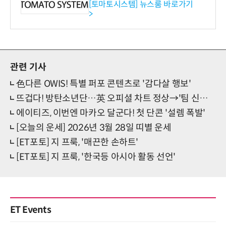
기관·보험사 공략”
[토마토시스템] 뉴스룸 바로가기
>
관련 기사
色다른 OWIS! 특별 퍼포 콘텐츠로 '감다살 행보'
뜨겁다! 방탄소년단…英 오피셜 차트 정상→'팀 신기록'
에이티즈, 이번엔 마카오 달군다! 첫 단콘 '설렘 폭발'
[오늘의 운세] 2026년 3월 28일 띠별 운세
[ET포토] 지 프룩, '매끈한 손하트'
[ET포토] 지 프룩, '한국등 아시아 활동 선언'
ET Events