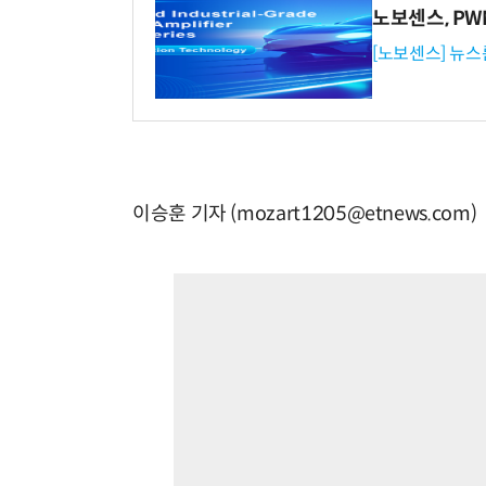
노보센스, P
[노보센스] 뉴스
이승훈 기자 (mozart1205@etnews.com)