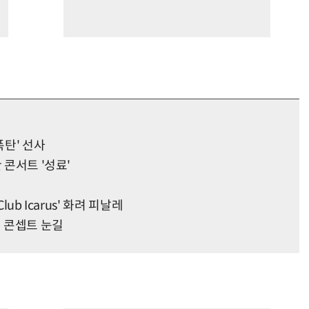
폭탄' 선사
 콘서트 '성료'
ub Icarus' 화려 피날레
백 콘셉트 눈길