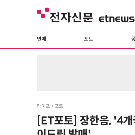
연예
포토
라이프 > 포토
[ET포토] 장한음, '4
이드림 발매'