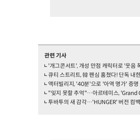
관련 기사
'개그콘서트', 개성 만점 캐릭터로 '웃음 
큐티 스트리트, 韓 팬심 훔쳤다! 단독 내한
액터빌리지, '40분'으로 '아역 명가' 증명
"잊지 못할 추억"…아르테미스, 'Grand Cl
투바투의 새 감각…'HUNGER' 버전 컴