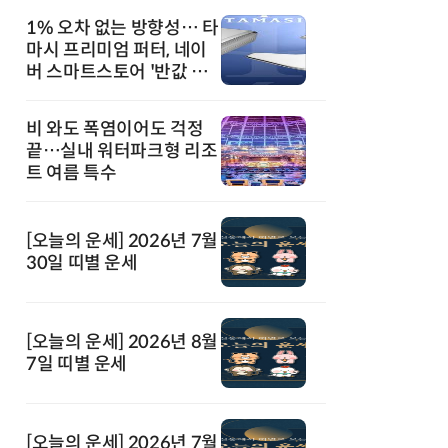
1% 오차 없는 방향성… 타
마시 프리미엄 퍼터, 네이
버 스마트스토어 '반값 할
인' 돌풍
비 와도 폭염이어도 걱정
끝…실내 워터파크형 리조
트 여름 특수
[오늘의 운세] 2026년 7월
30일 띠별 운세
[오늘의 운세] 2026년 8월
7일 띠별 운세
[오늘의 운세] 2026년 7월