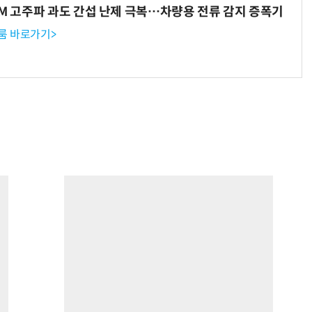
WM 고주파 과도 간섭 난제 극복…차량용 전류 감지 증폭기
룸 바로가기>