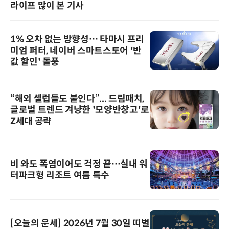
라이프 많이 본 기사
1% 오차 없는 방향성… 타마시 프리
미엄 퍼터, 네이버 스마트스토어 '반
값 할인' 돌풍
“해외 셀럽들도 붙인다”... 드림패치,
글로벌 트렌드 겨냥한 '모양반창고'로
Z세대 공략
비 와도 폭염이어도 걱정 끝…실내 워
터파크형 리조트 여름 특수
[오늘의 운세] 2026년 7월 30일 띠별