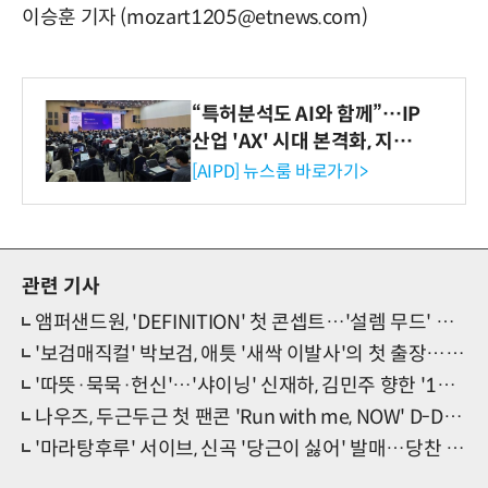
이승훈 기자 (mozart1205@etnews.com)
“특허분석도 AI와 함께”…IP
산업 'AX' 시대 본격화, 지식
재산처 1호 AI IP데이터분석
[AIPD] 뉴스룸 바로가기>
사 탄생
관련 기사
앰퍼샌드원, 'DEFINITION' 첫 콘셉트…'설렘 무드' 궁금증 ↑
'보검매직컬' 박보검, 애틋 '새싹 이발사'의 첫 출장…'할머니 ♥'
'따뜻·묵묵·헌신'…'샤이닝' 신재하, 김민주 향한 '10년 순애보'
나우즈, 두근두근 첫 팬콘 'Run with me, NOW' D-DAY!
'마라탕후루' 서이브, 신곡 '당근이 싫어' 발매…당찬 메시지