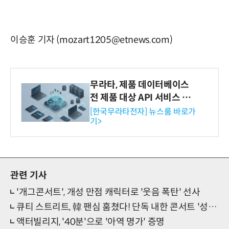
이승훈 기자 (mozart1205@etnews.com)
무라타, 제품 데이터베이스
전 제품 대상 API 서비스 제
공…73개 제품 카테고리로
[한국무라타전자] 뉴스룸 바로가
기>
확대
관련 기사
'개그콘서트', 개성 만점 캐릭터로 '웃음 폭탄' 선사
큐티 스트리트, 韓 팬심 훔쳤다! 단독 내한 콘서트 '성료'
액터빌리지, '40분'으로 '아역 명가' 증명