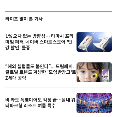
라이프 많이 본 기사
1% 오차 없는 방향성… 타마시 프리
미엄 퍼터, 네이버 스마트스토어 '반
값 할인' 돌풍
“해외 셀럽들도 붙인다”... 드림패치,
글로벌 트렌드 겨냥한 '모양반창고'로
Z세대 공략
비 와도 폭염이어도 걱정 끝…실내 워
터파크형 리조트 여름 특수