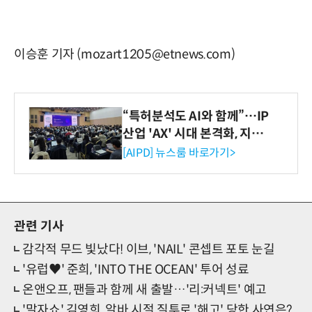
이승훈 기자 (mozart1205@etnews.com)
“특허분석도 AI와 함께”…IP
산업 'AX' 시대 본격화, 지식
재산처 1호 AI IP데이터분석
[AIPD] 뉴스룸 바로가기>
사 탄생
관련 기사
감각적 무드 빛났다! 이브, 'NAIL' 콘셉트 포토 눈길
'유럽♥' 준희, 'INTO THE OCEAN' 투어 성료
온앤오프, 팬들과 함께 새 출발…'리:커넥트' 예고
'말자쇼' 김영희, 알바 시절 질투로 '해고' 당한 사연은?