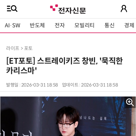
AI·SW
반도체
전자
모빌리티
통신
경제
라이프 > 포토
[ET포토] 스트레이키즈 창빈, '묵직한
카리스마'
발행일 : 2026-03-31 18:58
업데이트 : 2026-03-31 18:58