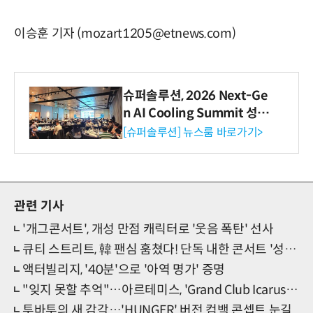
이승훈 기자 (mozart1205@etnews.com)
슈퍼솔루션, 2026 Next-Ge
n AI Cooling Summit 성황
리 성료
[슈퍼솔루션] 뉴스룸 바로가기>
관련 기사
'개그콘서트', 개성 만점 캐릭터로 '웃음 폭탄' 선사
큐티 스트리트, 韓 팬심 훔쳤다! 단독 내한 콘서트 '성료'
액터빌리지, '40분'으로 '아역 명가' 증명
"잊지 못할 추억"…아르테미스, 'Grand Club Icarus' 화려 피날레
투바투의 새 감각…'HUNGER' 버전 컴백 콘셉트 눈길