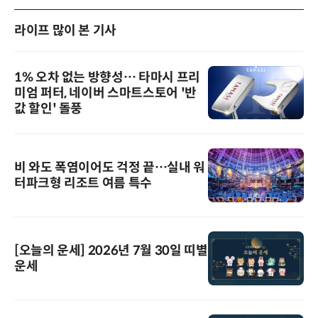
라이프 많이 본 기사
1% 오차 없는 방향성… 타마시 프리
미엄 퍼터, 네이버 스마트스토어 '반
값 할인' 돌풍
비 와도 폭염이어도 걱정 끝…실내 워
터파크형 리조트 여름 특수
[오늘의 운세] 2026년 7월 30일 띠별
운세