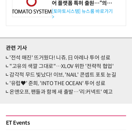
어 플랫폼 특허 출원…“의료
기관·보험사 공략”
[토마토시스템] 뉴스룸 바로가기
>
관련 기사
'전석 매진' 뜨거웠다! 니쥬, 日 아레나 투어 성료
"고유의 색깔 그대로"…XLOV 위한 '전략적 협업'
감각적 무드 빛났다! 이브, 'NAIL' 콘셉트 포토 눈길
'유럽♥' 준희, 'INTO THE OCEAN' 투어 성료
온앤오프, 팬들과 함께 새 출발…'리:커넥트' 예고
ET Events