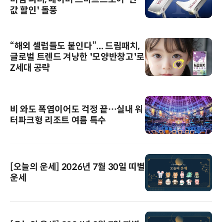
값 할인' 돌풍
“해외 셀럽들도 붙인다”... 드림패치,
글로벌 트렌드 겨냥한 '모양반창고'로
Z세대 공략
비 와도 폭염이어도 걱정 끝…실내 워
터파크형 리조트 여름 특수
[오늘의 운세] 2026년 7월 30일 띠별
운세