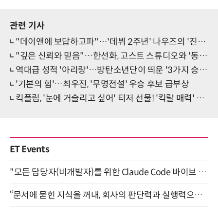
관련 기사
"데이앤에 보답하고파"…'데뷔 2주년' 나우즈의 '진심' [일문일답]
"깊은 신뢰와 믿음"…한선화, 고스트 스튜디오와 '동행'
역대급 성적 '아리랑'…방탄소년단이 띄운 '3가지 승부수'
'기본의 힘'…최우진, '무명전설' 우승 후보 급부상
킥플립, '눈에 거슬리고 싶어' 티저 선물! '킥랄 매력' 大방출
ET Events
"모든 담당자(비개발자)를 위한 Claude Code 바이브 코딩 2-day 부트캠프" 9월 16~17일 개최
“문서에 묻힌 지식을 꺼내, 회사의 판단력과 실행력으로 바꾸다” (8/20)