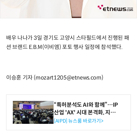
배우 나나가 3일 경기도 고양시 스타필드에서 진행된 패
션 브랜드 E.B.M(이비엠) 포토 행사 일정에 참석했다.
이승훈 기자 (mozart1205@etnews.com)
“특허분석도 AI와 함께”…IP
산업 'AX' 시대 본격화, 지식
재산처 1호 AI IP데이터분석
[AIPD] 뉴스룸 바로가기>
사 탄생