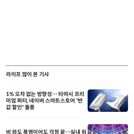
라이프 많이 본 기사
1% 오차 없는 방향성… 타마시 프리
미엄 퍼터, 네이버 스마트스토어 '반
값 할인' 돌풍
비 와도 폭염이어도 걱정 끝…실내 워