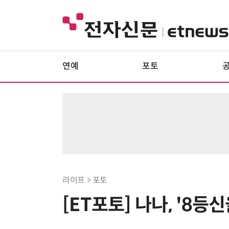
연예
포토
라이프 > 포토
[ET포토] 나나, '8등