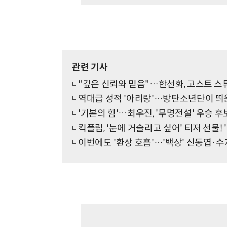
관련 기사
"깊은 신뢰와 믿음"…한선화, 고스트 스
역대급 성적 '아리랑'…방탄소년단이 띄운
'기본의 힘'…최우진, '무명전설' 우승 
킥플립, '눈에 거슬리고 싶어' 티저 선물! 
이번에도 '환상 호흡'…'백상' 신동엽·수