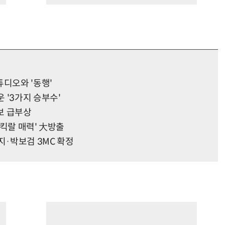
튜디오와 '동행'
 '3가지 승부수'
후보 급부상
'킥랄 매력' 大방출
지·박보검 3MC 확정