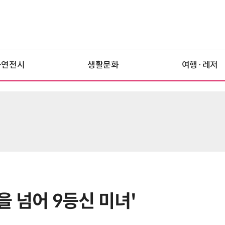
공연전시
생활문화
여행·레저
신을 넘어 9등신 미녀'