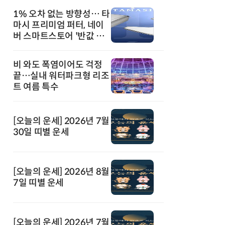
1% 오차 없는 방향성… 타
마시 프리미엄 퍼터, 네이
버 스마트스토어 '반값 할
인' 돌풍
비 와도 폭염이어도 걱정
끝…실내 워터파크형 리조
트 여름 특수
[오늘의 운세] 2026년 7월
30일 띠별 운세
[오늘의 운세] 2026년 8월
7일 띠별 운세
[오늘의 운세] 2026년 7월