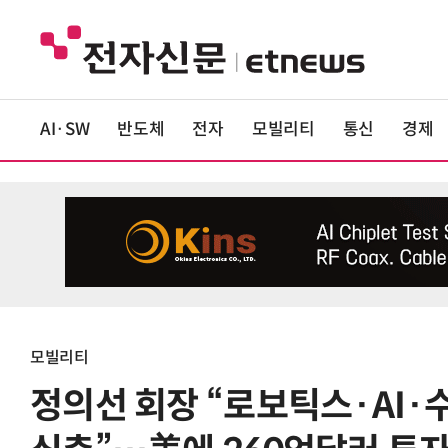
AI·SW
반도체
전자
모빌리티
통신
경제
모빌리티
정의선 회장 “로보틱스·AI·수