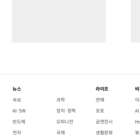
뉴스
라이프
비
속보
과학
연예
이
AI·SW
정치·정책
포토
A
반도체
오피니언
공연전시
H
전자
국제
생활문화
뷰