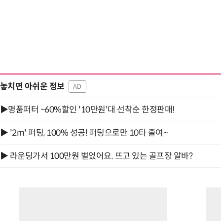
놓치면 아쉬운 정보
AD
▶명품퍼터 ~60%할인 '10만원'대 선착순 한정판매!
▶ '2m' 퍼팅, 100% 성공! 퍼팅으로만 10타 줄여~
▶ 라운딩가서 100만원 벌었어요. 뜨고 있는 골프장 알바?