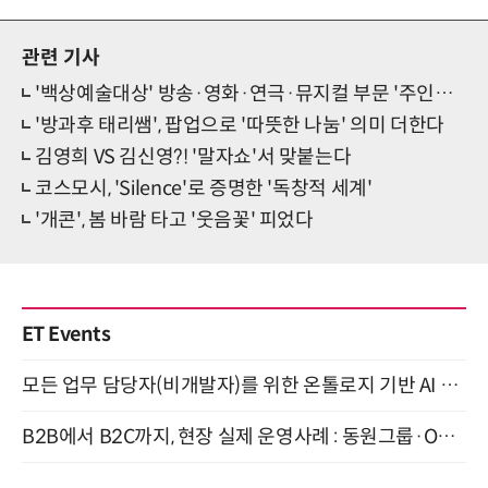
관련 기사
'백상예술대상' 방송·영화·연극·뮤지컬 부문 '주인공 후보'는?
'방과후 태리쌤', 팝업으로 '따뜻한 나눔' 의미 더한다
김영희 VS 김신영?! '말자쇼'서 맞붙는다
코스모시, 'Silence'로 증명한 '독창적 세계'
'개콘', 봄 바람 타고 '웃음꽃' 피었다
ET Events
모든 업무 담당자(비개발자)를 위한 온톨로지 기반 AI 지식체계 설계 1-day 워크숍 8월 20일 개최
B2B에서 B2C까지, 현장 실제 운영사례 : 동원그룹·OCI·다이닝브랜즈그룹·당근 (8/27)