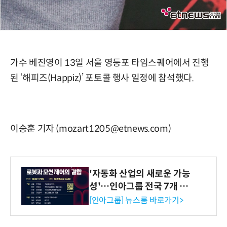
가수 베진영이 13일 서울 영등포 타임스퀘어에서 진행
된 ‘해피즈(Happiz)’ 포토콜 행사 일정에 참석했다.
이승훈 기자 (mozart1205@etnews.com)
'자동화 산업의 새로운 가능
성'…인아그룹 전국 7개 도
시 세미나 페어 개최
[인아그룹] 뉴스룸 바로가기>