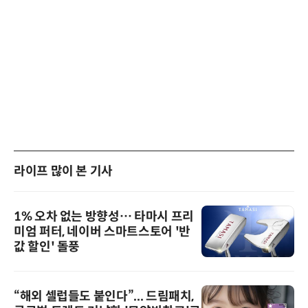
라이프 많이 본 기사
1% 오차 없는 방향성… 타마시 프리
미엄 퍼터, 네이버 스마트스토어 '반
값 할인' 돌풍
“해외 셀럽들도 붙인다”... 드림패치,