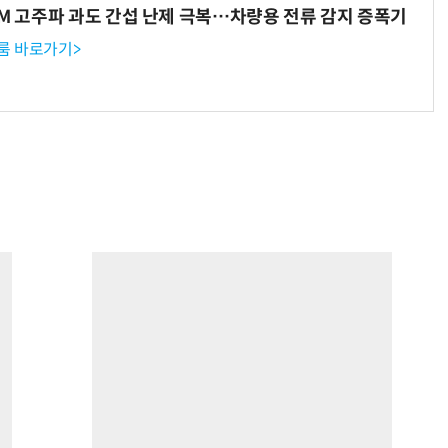
WM 고주파 과도 간섭 난제 극복…차량용 전류 감지 증폭기
룸 바로가기>