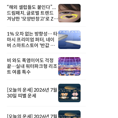
“해외 셀럽들도 붙인다”...
드림패치, 글로벌 트렌드
겨냥한 '모양반창고'로 Z세
대 공략
1% 오차 없는 방향성… 타
마시 프리미엄 퍼터, 네이
버 스마트스토어 '반값 할
인' 돌풍
비 와도 폭염이어도 걱정
끝…실내 워터파크형 리조
트 여름 특수
[오늘의 운세] 2026년 7월
30일 띠별 운세
[오늘의 운세] 2026년 7월