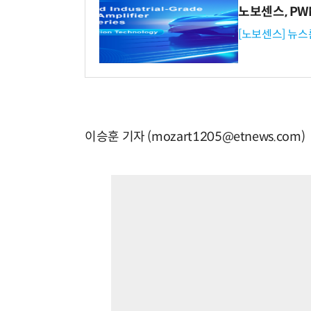
노보센스, P
[노보센스] 뉴스
이승훈 기자 (mozart1205@etnews.com)