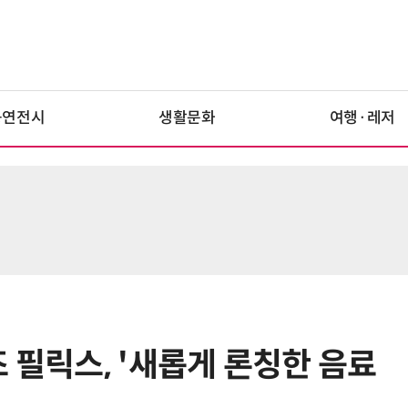
공연전시
생활문화
여행·레저
 필릭스, '새롭게 론칭한 음료