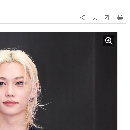
양자컴퓨팅 비즈니스·기술 입문 1-Day 워크샵 - 큐비트·양자 알고리듬·Qiskit 실습으로 이해하는 차세대
업무 자동화 위한 AI ‘세컨드 브레인’ 만들기 1-day 워크숍 - LLM Wiki 