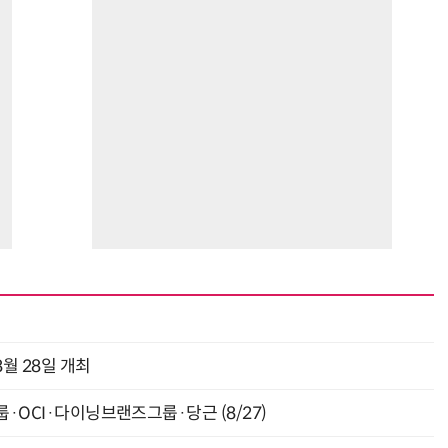
월 28일 개최
룹·OCI·다이닝브랜즈그룹·당근 (8/27)