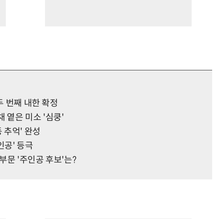
두 번째 내한 확정
 옅은 미소 '심쿵'
 추억' 완성
인공' 등극
부문 '주인공 후보'는?