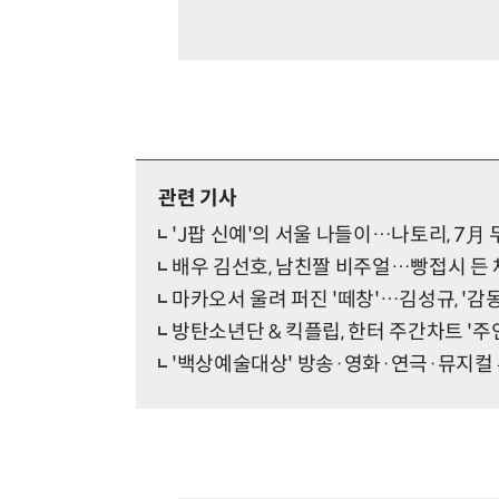
관련 기사
'J팝 신예'의 서울 나들이…나토리, 7月 
배우 김선호, 남친짤 비주얼…빵접시 든 채
마카오서 울려 퍼진 '떼창'…김성규, '감동
방탄소년단 & 킥플립, 한터 주간차트 '주
'백상예술대상' 방송·영화·연극·뮤지컬 