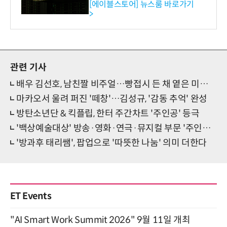
[에이블스토어] 뉴스룸 바로가기
>
관련 기사
배우 김선호, 남친짤 비주얼…빵접시 든 채 옅은 미소 '심쿵'
마카오서 울려 퍼진 '떼창'…김성규, '감동 추억' 완성
방탄소년단 & 킥플립, 한터 주간차트 '주인공' 등극
'백상예술대상' 방송·영화·연극·뮤지컬 부문 '주인공 후보'는?
'방과후 태리쌤', 팝업으로 '따뜻한 나눔' 의미 더한다
ET Events
"AI Smart Work Summit 2026" 9월 11일 개최