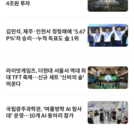
4조원 투자
김민석, 제주·인천서 정청래에 '5.67
P%'차 승리…누적 득표도 金 1위
라이엇게임즈, 더현대 서울서 역대 최
대 TFT 축제…신규 세트 '신비의 숲'
띄운다
국립광주과학관, '여름방학 AI 탐사
대' 운영…10개 AI 동아리 참가