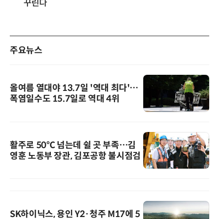
꾸린다
주요뉴스
올여름 열대야 13.7일 '역대 최다'…
폭염일수도 15.7일로 역대 4위
활주로 50℃ 넘는데 쉴 곳 부족…김
영훈 노동부 장관, 김포공항 불시점검
SK하이닉스, 용인 Y2·청주 M17에 5