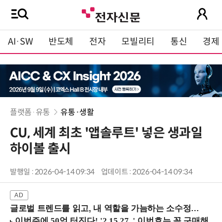
AI·SW
반도체
전자
모빌리티
통신
경제
플랫폼·유통
유통·생활
CU, 세계 최초 '앱솔루트' 넣은 생과일
하이볼 출시
발행일 : 2026-04-14 09:34
업데이트 : 2026-04-14 09:34
글로벌 트렌드를 읽고, 내 역할을 가늠하는 소수정예 실습 워크숍 (8/28 신논현역)