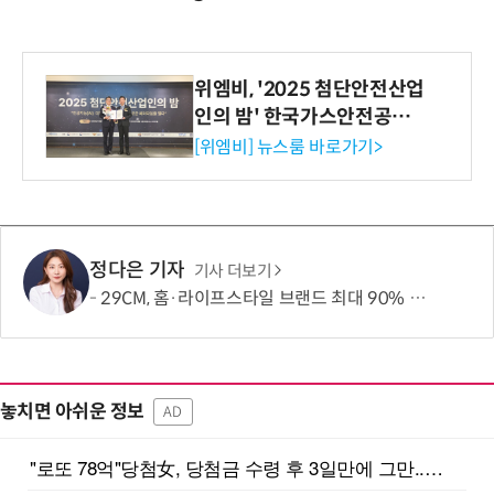
위엠비, '2025 첨단안전산업
인의 밤' 한국가스안전공사
사장상 수상
[위엠비] 뉴스룸 바로가기>
정다은 기자
기사 더보기
29CM, 홈·라이프스타일 브랜드 최대 90% 할인 '이구홈위크' 실시
놓치면 아쉬운 정보
AD