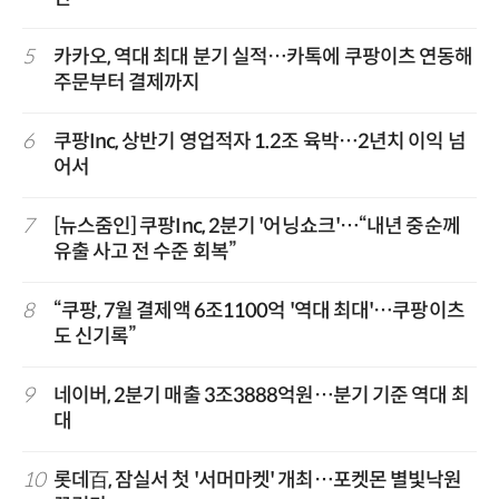
5
카카오, 역대 최대 분기 실적…카톡에 쿠팡이츠 연동해
주문부터 결제까지
6
쿠팡Inc, 상반기 영업적자 1.2조 육박…2년치 이익 넘
어서
7
[뉴스줌인] 쿠팡Inc, 2분기 '어닝쇼크'…“내년 중순께
유출 사고 전 수준 회복”
8
“쿠팡, 7월 결제액 6조1100억 '역대 최대'…쿠팡이츠
도 신기록”
9
네이버, 2분기 매출 3조3888억원…분기 기준 역대 최
대
10
롯데百, 잠실서 첫 '서머마켓' 개최…포켓몬 별빛낙원