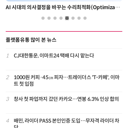
AI 시대의 의사결정을 바꾸는 수리최적화(Optimization): 실제 산업 적용 사례와 활용 전략
플랫폼유통 많이 본 뉴스
1
CJ대한통운, 이마트24 택배 다시 맡는다
2
1000원 커피·45㎝ 피자…트레이더스 'T-카페', 이마
트 첫 입점
3
창사 첫 파업까지 갔던 카카오…연봉 6.3% 인상 합의
4
배민, 라이더 PASS 본인인증 도입…무자격 라이더 차
단