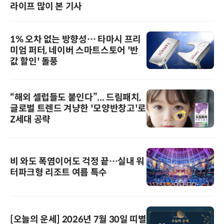
라이프 많이 본 기사
1% 오차 없는 방향성… 타마시 프리
미엄 퍼터, 네이버 스마트스토어 '반
값 할인' 돌풍
“해외 셀럽들도 붙인다”... 드림패치,
글로벌 트렌드 겨냥한 '모양반창고'로
Z세대 공략
비 와도 폭염이어도 걱정 끝…실내 워
터파크형 리조트 여름 특수
[오늘의 운세] 2026년 7월 30일 띠별