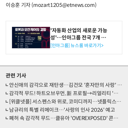
이승훈 기자 (mozart1205@etnews.com)
'자동화 산업의 새로운 가능
성'…인아그룹 전국 7개 도
시 세미나 페어 개최
[인아그룹] 뉴스룸 바로가기>
관련 기사
안신애의 감각으로 재탄생…김건모 '혼자만의 사랑' 리메이크
감각적 무드! 하트오브우먼, 新 프로필→리얼리티 '두근두근'
[위클넷플] 서스펜스와 위로, 코미디까지…넷플릭스 신작 라인업
남규리의 특별 리메이크…'사랑의 인사 2026' 예고
폐허 속 감각적 무드…클유아 'OVEREXPOSED' 콘셉트