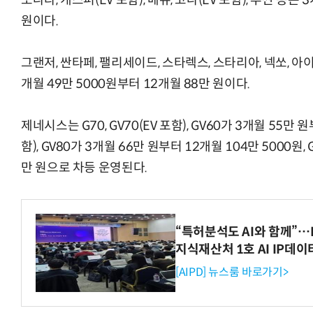
쏘나타, 캐스퍼(EV 포함), 베뉴, 코나(EV 포함), 투싼 등은
원이다.
그랜저, 싼타페, 팰리세이드, 스타렉스, 스타리아, 넥쏘, 아이오
개월 49만 5000원부터 12개월 88만 원이다.
제네시스는 G70, GV70(EV 포함), GV60가 3개월 55만 원
함), GV80가 3개월 66만 원부터 12개월 104만 5000원,
만 원으로 차등 운영된다.
“특허분석도 AI와 함께”…I
지식재산처 1호 AI IP데
[AIPD] 뉴스룸 바로가기>