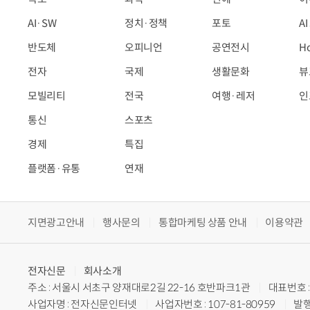
AI·SW
정치·정책
포토
A
반도체
오피니언
공연전시
H
전자
국제
생활문화
뷰
모빌리티
전국
여행·레저
인
통신
스포츠
경제
특집
플랫폼·유통
연재
지면광고안내
행사문의
통합마케팅 상품 안내
이용약관
전자신문
회사소개
주소 : 서울시 서초구 양재대로2길 22-16 호반파크1관
대표번호 : 
사업자명 : 전자신문인터넷
사업자번호 : 107-81-80959
발행