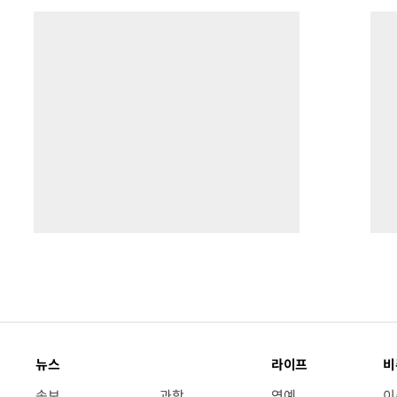
뉴스
라이프
비
속보
과학
연예
이