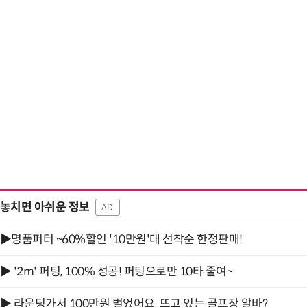
놓치면 아쉬운 정보
AD
▶명품퍼터 ~60%할인 '10만원'대 선착순 한정판매!
▶ '2m' 퍼팅, 100% 성공! 퍼팅으로만 10타 줄여~
▶ 라운딩가서 100만원 벌었어요. 뜨고 있는 골프장 알바?