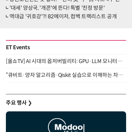
'대세' 양상국, '개콘'에 뜬다! 특별 '친정 방문'
역대급 '귀호강'?! 82메이저, 컴백 트랙리스트 공개
ET Events
[올쇼TV] AI 시대의 옵저버빌리티: GPU·LLM 모니터링부터 AI 기반 장애 대응까지 (8/11 생방송)
“큐비트·양자 알고리즘·Qiskit 실습으로 이해하는 차세대 컴퓨팅” (8/28)
주요 행사
❯