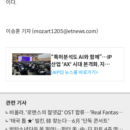
이다.
이승훈 기자 (mozart1205@etnews.com)
“특허분석도 AI와 함께”…IP
산업 'AX' 시대 본격화, 지식
재산처 1호 AI IP데이터분석
[AIPD] 뉴스룸 바로가기>
사 탄생
관련 기사
비올라, '로맨스의 절댓값' OST 합류…'Real Fantasy' 예고
'태국 톱 ★' 빌킨, 韓 찾는다…6月 '단독 콘서트'
방탄소년단은 못 말려!…한터 美·中·日 차트 4주 연속 '1위'