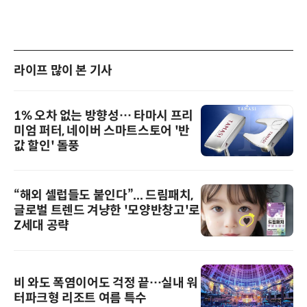
라이프 많이 본 기사
1% 오차 없는 방향성… 타마시 프리
미엄 퍼터, 네이버 스마트스토어 '반
값 할인' 돌풍
“해외 셀럽들도 붙인다”... 드림패치,
글로벌 트렌드 겨냥한 '모양반창고'로
Z세대 공략
비 와도 폭염이어도 걱정 끝…실내 워
터파크형 리조트 여름 특수