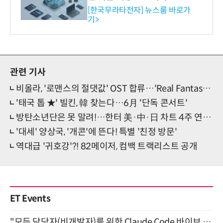
공…73개 제품 카테고리로
[한국무라타전자] 뉴스룸 바로가
기>
확대
관련 기사
비올라, '로맨스의 절댓값' OST 합류…'Real Fantasy' 예고
'태국 톱 ★' 빌킨, 韓 찾는다…6月 '단독 콘서트'
방탄소년단은 못 말려!…한터 美·中·日 차트 4주 연속 '1위'
'대세' 양상국, '개콘'에 뜬다! 특별 '친정 방문'
역대급 '귀호강'?! 82메이저, 컴백 트랙리스트 공개
ET Events
"모든 담당자(비개발자)를 위한 Claude Code 바이브 코딩 2-day 부트캠프" 9월 16~17일 개최