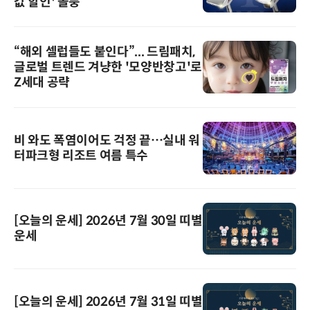
값 할인' 돌풍
“해외 셀럽들도 붙인다”... 드림패치,
글로벌 트렌드 겨냥한 '모양반창고'로
Z세대 공략
비 와도 폭염이어도 걱정 끝…실내 워
터파크형 리조트 여름 특수
[오늘의 운세] 2026년 7월 30일 띠별
운세
[오늘의 운세] 2026년 7월 31일 띠별