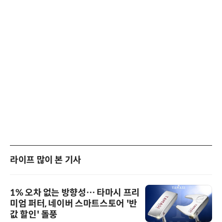
라이프 많이 본 기사
1% 오차 없는 방향성… 타마시 프리
미엄 퍼터, 네이버 스마트스토어 '반
값 할인' 돌풍