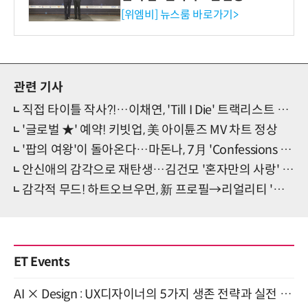
사장상 수상
[위엠비] 뉴스룸 바로가기>
관련 기사
직접 타이틀 작사?!…이채연, 'Till I Die' 트랙리스트 선물
'글로벌 ★' 예약! 키빗업, 美 아이튠즈 MV 차트 정상
'팝의 여왕'이 돌아온다…마돈나, 7月 'Confessions II' 발매
안신애의 감각으로 재탄생…김건모 '혼자만의 사랑' 리메이크
감각적 무드! 하트오브우먼, 新 프로필→리얼리티 '두근두근'
ET Events
AI × Design : UX디자이너의 5가지 생존 전략과 실전 대응 8월 28일 개최