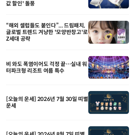
값 할인' 돌풍
“해외 셀럽들도 붙인다”... 드림패치,
글로벌 트렌드 겨냥한 '모양반창고'로
Z세대 공략
비 와도 폭염이어도 걱정 끝…실내 워
터파크형 리조트 여름 특수
[오늘의 운세] 2026년 7월 30일 띠별
운세
[오늘의 운세] 2026년 8월 7일 띠별