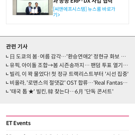
과 공공 ERP·DX 사업 협력
[씨앤에프시스템] 뉴스룸 바로가
기>
관련 기사
日 도쿄의 봄·여름 감각…'환승연애2' 정현규 화보 공개
유픽, 아이돌 조합→봄 시즌송까지… 팬덤 투표 열기 확산
빌리, 이 꽉 물었다! 첫 정규 트랙리스트부터 '시선 집중'
비올라, '로맨스의 절댓값' OST 합류…'Real Fantasy' 예고
'태국 톱 ★' 빌킨, 韓 찾는다…6月 '단독 콘서트'
ET Events