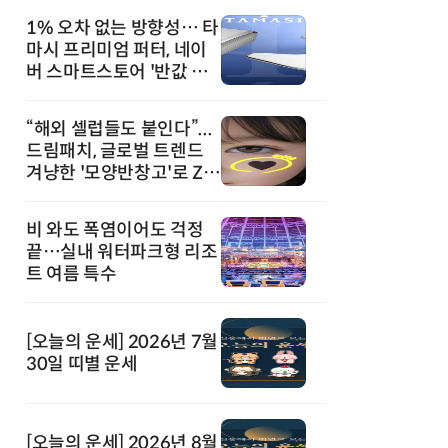
1% 오차 없는 방향성… 타
마시 프리미엄 퍼터, 네이
버 스마트스토어 '반값 할
인' 돌풍
“해외 셀럽들도 붙인다”...
드림패치, 글로벌 트렌드
겨냥한 '모양반창고'로 Z세
대 공략
비 와도 폭염이어도 걱정
끝…실내 워터파크형 리조
트 여름 특수
[오늘의 운세] 2026년 7월
30일 띠별 운세
[오늘의 운세] 2026년 8월