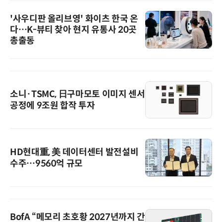
'사우디판 올리브영' 화이츠 한국 온
다…K-뷰티 찾아 현지 유통사 20곳
총출동
소니·TSMC, 日구마모토 이미지 센서
공정에 9조원 합작 투자
HD현대重, 美 데이터센터 발전설비
수주…9560억 규모
BofA “메모리 초호황 2027년까지 간