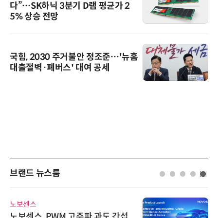
다”…SK하닉 3분기 D램 평균가 2
5% 상승 전망
국힘, 2030 주거불안 정조준…'뉴홈
대출절벽·폐버스' 대여 공세
브랜드 뉴스룸
노보센스
노보센스, PWM 고주파 과도 간섭