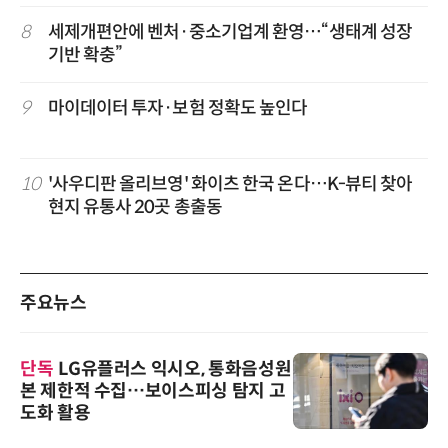
8
세제개편안에 벤처·중소기업계 환영…“생태계 성장
기반 확충”
9
마이데이터 투자·보험 정확도 높인다
10
'사우디판 올리브영' 화이츠 한국 온다…K-뷰티 찾아
현지 유통사 20곳 총출동
주요뉴스
단독
LG유플러스 익시오, 통화음성원
본 제한적 수집…보이스피싱 탐지 고
도화 활용