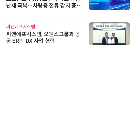
난제 극복…차량용 전류 감지 증폭
기
씨앤에프시스템
씨앤에프시스템, 오웬스그룹과 공
공 ERP·DX 사업 협력