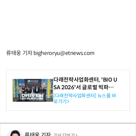
류태웅 기자 bigheroryu@etnews.com
다래전략사업화센터, 'BIO U
SA 2026'서 글로벌 빅파마
와의 비즈니스 미팅 지원…K
[다래전략사업화센터] 뉴스룸 바
로가기>
-바이오 해외 진출 교두보 확
보
류태웅 기자
기사 더보기