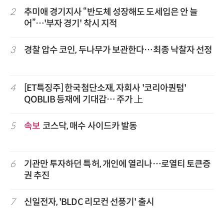
2
추미애 경기지사 “반도체 성장해도 도세입은 안 늘
어”…'부자 경기' 착시 지적
3
경찰 압수 코인, 두나무가 보관한다…최종 낙찰자 선정
4
[ET특징주] 한국첨단소재, 자회사 '코리아퀀텀'
QOBLIB 등재에 기대감… 주가 上
5
속보
코스닥, 매수 사이드카 발동
6
기관만 투자하던 특허, 개인에 열리나…로열티 토큰증
권 추진
7
신일전자, 'BLDC 리모컨 선풍기' 출시