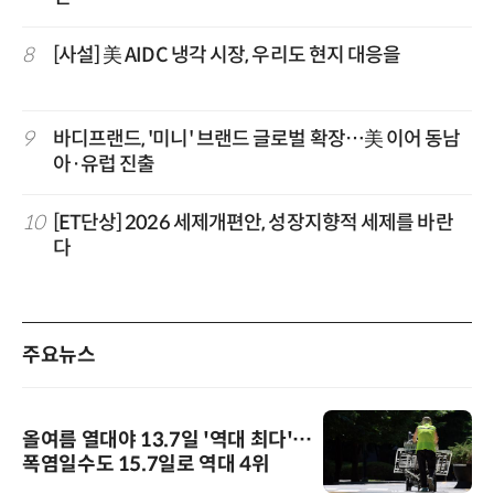
8
[사설] 美 AIDC 냉각 시장, 우리도 현지 대응을
9
바디프랜드, '미니' 브랜드 글로벌 확장…美 이어 동남
아·유럽 진출
10
[ET단상] 2026 세제개편안, 성장지향적 세제를 바란
다
주요뉴스
올여름 열대야 13.7일 '역대 최다'…
폭염일수도 15.7일로 역대 4위