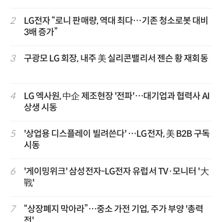
2
LG전자 “로니 판매량, 역대 최다…기존 청소로봇 대비
3배 증가”
3
구광모 LG 회장, 내주 美 실리콘밸리서 젠슨 황 재회동
4
LG 엑사원, 中企 제조현장 '전파'…대기업과 협력사 AI
상생 시동
5
'상업용 디스플레이 빌려쓴다' …LG전자, 美 B2B 구독
시동
6
'게이밍위크' 삼성전자-LG전자 유럽서 TV·모니터 '大
戰'
7
“상장폐지 막아라”…중소 가전 기업, 주가 부양 '총력
전'