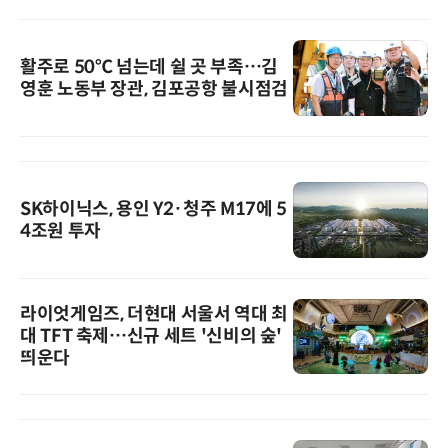
활주로 50℃ 넘는데 쉴 곳 부족…김
영훈 노동부 장관, 김포공항 불시점검
SK하이닉스, 용인 Y2·청주 M17에 5
4조원 투자
라이엇게임즈, 더현대 서울서 역대 최
대 TFT 축제…신규 세트 '신비의 숲'
띄운다