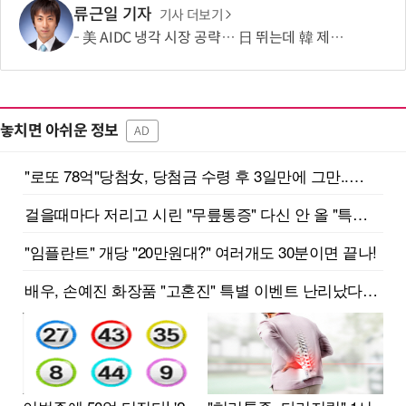
류근일 기자
기사 더보기
美 AIDC 냉각 시장 공략… 日 뛰는데 韓 제자리
놓치면 아쉬운 정보
AD