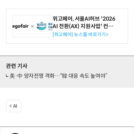
위고페어, 서울AI허브 '2026
AI 전환(AX) 지원사업' 컨소
시엄 선정
[위고페어] 뉴스룸 바로가기>
관련 기사
美·中 양자전쟁 격화…“韓 대응 속도 높여야”
AI