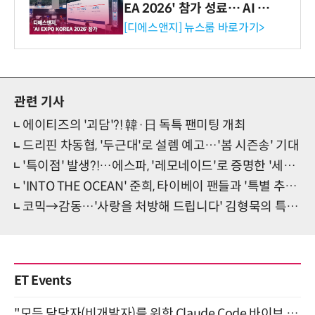
EA 2026' 참가 성료… AI 전
생애주기 아우르는 통합 솔루
[디에스앤지] 뉴스룸 바로가기>
션 선봬 [영상]
관련 기사
에이티즈의 '괴담'?! 韓·日 독특 팬미팅 개최
드리핀 차동협, '두근대'로 설렘 예고…'봄 시즌송' 기대
'특이점' 발생?!…에스파, '레모네이드'로 증명한 '세계관 맛집'
'INTO THE OCEAN' 준희, 타이베이 팬들과 '특별 추억' 완성
코믹→감동…'사랑을 처방해 드립니다' 김형묵의 특별 존재감
ET Events
"모든 담당자(비개발자)를 위한 Claude Code 바이브 코딩 2-day 부트캠프" 9월 16~17일 개최