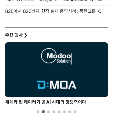
B2B에서 B2C까지, 현장 실제 운영사례 : 동원그룹·OCI·다이닝브랜즈그룹·당근 (8/27)
주요 행사
❯
체계화 된 데이터가 곧 AI 시대의 경쟁력이다