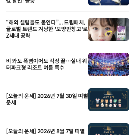
값 할인' 돌풍
“해외 셀럽들도 붙인다”... 드림패치,
글로벌 트렌드 겨냥한 '모양반창고'로
Z세대 공략
비 와도 폭염이어도 걱정 끝…실내 워
터파크형 리조트 여름 특수
[오늘의 운세] 2026년 7월 30일 띠별
운세
[오늘의 운세] 2026년 8월 7일 띠별