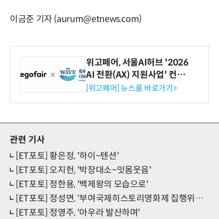
이금준 기자 (aurum@etnews.com)
위고페어, 서울AI허브 '2026
AI 전환(AX) 지원사업' 컨소
시엄 선정
[위고페어] 뉴스룸 바로가기>
관련 기사
[ET포토] 황은정, '하이~텐션'
[ET포토] 오지헌, '박장대소~잇몸웃음'
[ET포토] 정한용, '백제왕의 모습으로'
[ET포토] 정성면, '부여국제히스토리영화제 집행위원장'
[ET포토] 정영주, '아우라 발산하며'