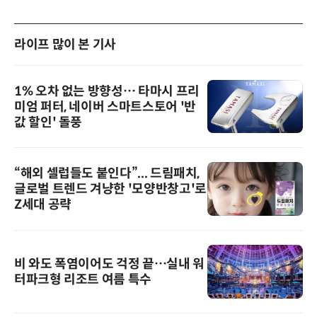
라이프 많이 본 기사
1% 오차 없는 방향성… 타마시 프리
미엄 퍼터, 네이버 스마트스토어 '반
값 할인' 돌풍
“해외 셀럽들도 붙인다”... 드림패치,
글로벌 트렌드 겨냥한 '모양반창고'로
Z세대 공략
비 와도 폭염이어도 걱정 끝…실내 워
터파크형 리조트 여름 특수