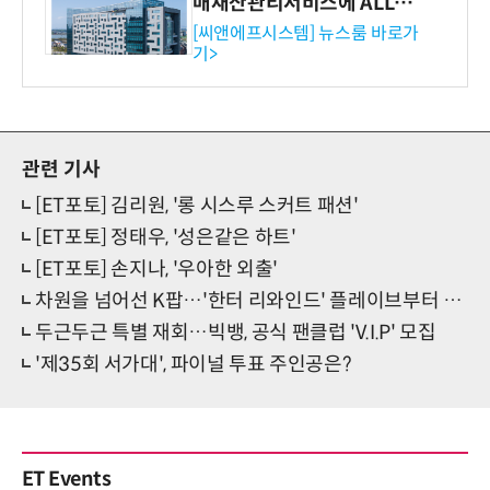
매재산관리서비스에 ALL# E
RP 공급
[씨앤에프시스템] 뉴스룸 바로가
기>
관련 기사
[ET포토] 김리원, '롱 시스루 스커트 패션'
[ET포토] 정태우, '성은같은 하트'
[ET포토] 손지나, '우아한 외출'
차원을 넘어선 K팝…'한터 리와인드' 플레이브부터 케데헌까지!
두근두근 특별 재회…빅뱅, 공식 팬클럽 'V.I.P' 모집
'제35회 서가대', 파이널 투표 주인공은?
ET Events