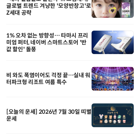
글로벌 트렌드 겨냥한 '모양반창고'로
Z세대 공략
1% 오차 없는 방향성… 타마시 프리
미엄 퍼터, 네이버 스마트스토어 '반
값 할인' 돌풍
비 와도 폭염이어도 걱정 끝…실내 워
터파크형 리조트 여름 특수
[오늘의 운세] 2026년 7월 30일 띠별
운세