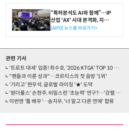
“특허분석도 AI와 함께”…IP
산업 'AX' 시대 본격화, 지식
재산처 1호 AI IP데이터분석
[AIPD] 뉴스룸 바로가기>
사 탄생
관련 기사
'트로트 대세' 입증! 최수호, '2026 KTGA' TOP 10 등극
"팬들과 이룬 성과"…코르티스의 첫 음방 '1위'
'기리고' 현우석, 글로벌 라이징 '★' 도약
'원더풀스' 손현주, 비밀스런 '초능력' 연구?…'강렬 존재감' 예고
이번엔 '톱 배우'…송지우, '너 말고 다른 연애' 합류