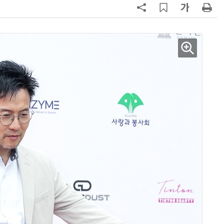
양자컴퓨팅 비즈니스·기술 입문 1-Day 워크샵 - 큐비트·양자 알고리듬·Qiskit 실습으로 이해하는 차세대
업무 자동화 위한 AI ‘세컨드 브레인’ 만들기 1-day 워크숍 - LLM Wiki 