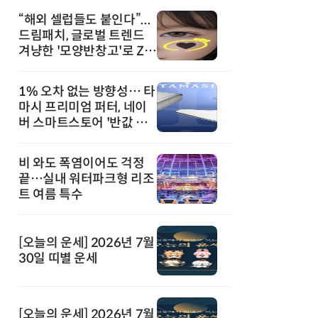
“해외 셀럽들도 붙인다”...
드림패치, 글로벌 트렌드
겨냥한 '모양반창고'로 Z세
대 공략
1% 오차 없는 방향성… 타
마시 프리미엄 퍼터, 네이
버 스마트스토어 '반값 할
인' 돌풍
비 와도 폭염이어도 걱정
끝…실내 워터파크형 리조
트 여름 특수
[오늘의 운세] 2026년 7월
30일 띠별 운세
[오늘의 운세] 2026년 7월