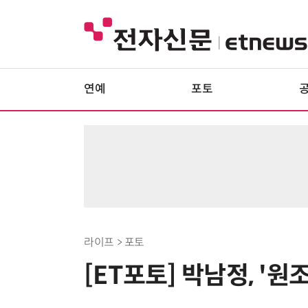
연예
포토
라이프 > 포토
[ET포토] 박남정, '