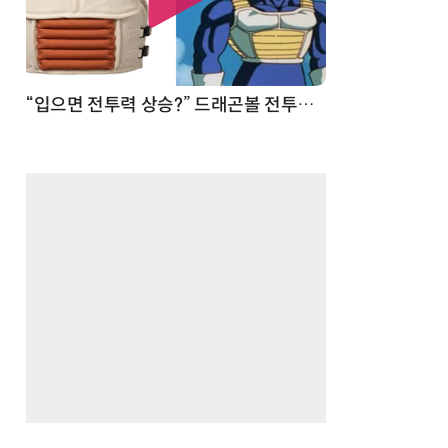
 순간
“입으면 전투력 상승?” 드래곤볼 전투복 닮은 중량조끼