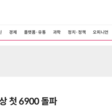
신
경제
플랫폼·유통
과학
정치·정책
오피니언
상 첫 6900 돌파
6
LG 엑사원, 中企 제조현장 '전파'…
대기업과 협력사 AI 상생 시동