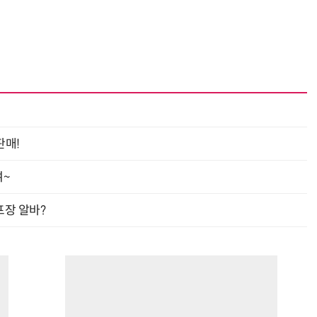
판매!
여~
프장 알바?