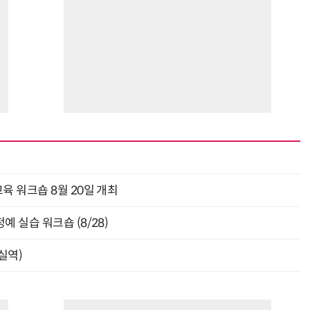
“계속 쫓아왔다”…도망치던 우크라 민간인 공격한 러 자폭 드론
진정한 우정?…친구 구하려다 둘 다 의자 틈에 목이 낀
육 워크숍 8월 20일 개최
 실습 워크숍 (8/28)
잠실역)