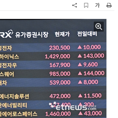
7
'상업용 디스플레이 빌려쓴다' …LG
전자, 美 B2B 구독 시동
8
'게이밍위크' 삼성전자-LG전자 유
서 TV·모니터 '大戰'
9
“상장폐지 막아라”…중소 가전 기업
주가 부양 '총력전'
10
코스피 급등에 매수 사이드카 발동