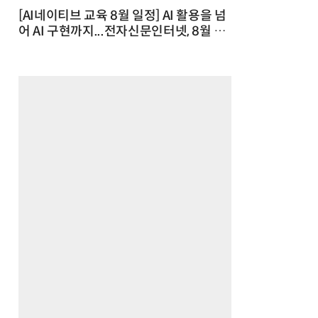
[AI네이티브 교육 8월 일정] AI 활용을 넘
어 AI 구현까지...전자신문인터넷, 8월 실
전 교육·워크숍 개최 발행일 : 2026-07-
23 10:46