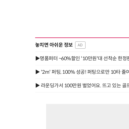
놓치면 아쉬운 정보
AD
▶명품퍼터 ~60%할인 '10만원'대 선착순 한정
▶ '2m' 퍼팅, 100% 성공! 퍼팅으로만 10타 줄
▶ 라운딩가서 100만원 벌었어요. 뜨고 있는 골