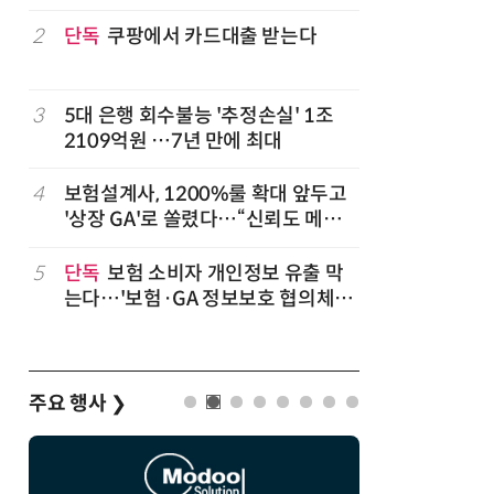
2
단독
쿠팡에서 카드대출 받는다
7
'상업용 
전자, 美 
럽
3
5대 은행 회수불능 '추정손실' 1조
8
'게이밍위
2109억원 …7년 만에 최대
서 TV·모
,
4
보험설계사, 1200%룰 확대 앞두고
9
“상장폐지
'상장 GA'로 쏠렸다…“신뢰도 메리
주가 부양
트”
5
단독
보험 소비자 개인정보 유출 막
10
코스피 급
는다…'보험·GA 정보보호 협의체'
구성
주요 행사
❯