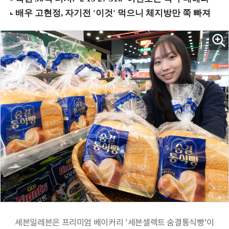
세븐일레븐은 프리미엄 베이커리 '세븐셀렉트 숨결통식빵'이