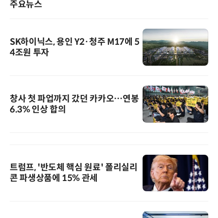
주요뉴스
SK하이닉스, 용인 Y2·청주 M17에 5
4조원 투자
창사 첫 파업까지 갔던 카카오…연봉
6.3% 인상 합의
트럼프, '반도체 핵심 원료' 폴리실리
콘 파생상품에 15% 관세