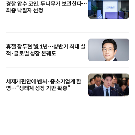
경찰 압수 코인, 두나무가 보관한다…
최종 낙찰자 선정
휴젤 장두현 號 1년…상반기 최대 실
적·글로벌 성장 본궤도
세제개편안에 벤처·중소기업계 환
영…“생태계 성장 기반 확충”