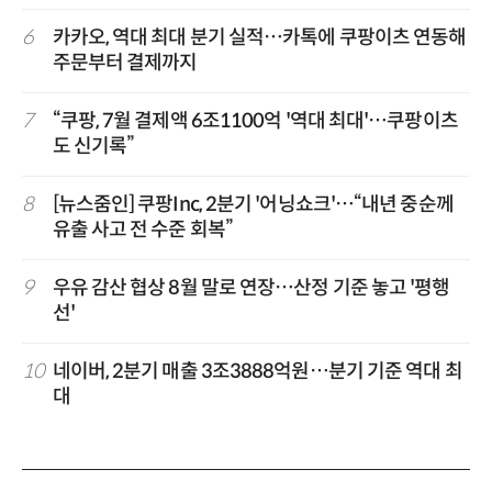
6
카카오, 역대 최대 분기 실적…카톡에 쿠팡이츠 연동해
주문부터 결제까지
7
“쿠팡, 7월 결제액 6조1100억 '역대 최대'…쿠팡이츠
도 신기록”
8
[뉴스줌인] 쿠팡Inc, 2분기 '어닝쇼크'…“내년 중순께
유출 사고 전 수준 회복”
9
우유 감산 협상 8월 말로 연장…산정 기준 놓고 '평행
선'
10
네이버, 2분기 매출 3조3888억원…분기 기준 역대 최
대