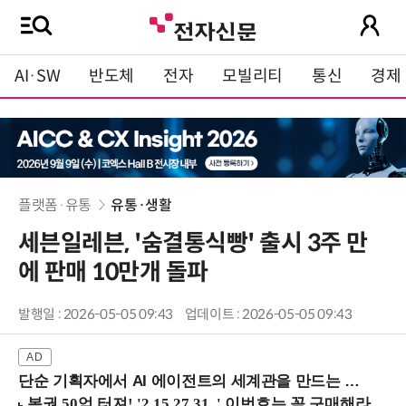
AI·SW
반도체
전자
모빌리티
통신
경제
플랫폼·유통
유통·생활
세븐일레븐, '숨결통식빵' 출시 3주 만
에 판매 10만개 돌파
발행일 : 2026-05-05 09:43
업데이트 : 2026-05-05 09:43
단순 기획자에서 AI 에이전트의 세계관을 만드는 지식 설계자로.. (8/20 강남역)