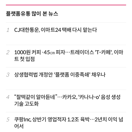
플랫폼유통 많이 본 뉴스
1
CJ대한통운, 이마트24 택배 다시 맡는다
2
1000원 커피·45㎝ 피자…트레이더스 'T-카페', 이마
트 첫 입점
3
상생협력법 개정안 '플랫폼 이중족쇄' 채우나
4
“찰떡같이 알아듣네”…카카오, '카나나-o' 음성 생성
기술 고도화
5
쿠팡Inc, 상반기 영업적자 1.2조 육박…2년치 이익 넘
어서