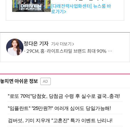
와의 비즈니스 미팅 지원…K
[다래전략사업화센터] 뉴스룸 바
로가기>
-바이오 해외 진출 교두보 확
보
정다은 기자
기사 더보기
29CM, 홈·라이프스타일 브랜드 최대 90% 할인 '이구홈위크' 실시
놓치면 아쉬운 정보
AD