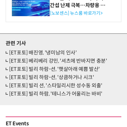
간섭 난제 극복…차량용 전
류 감지 증폭기
[노보센스] 뉴스룸 바로가기>
관련 기사
[ET포토] 배진영, '냉미남의 인사'
[ET포토] 베리베리 강민, '셔츠에 반바지면 충분'
[ET포토] 빌리 하람-션, '햇살아래 예쁨 발산'
[ET포토] 빌리 하람-션, '상큼하거나 시크'
[ET포토] 빌리 션, '스타일리시한 성수동 외출'
[ET포토] 빌리 하람, '테니스가 어울리는 바비'
ET Events