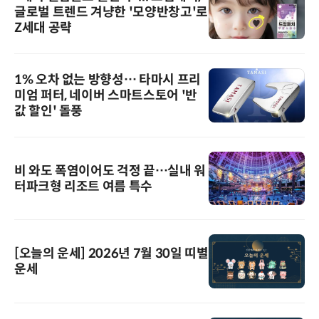
글로벌 트렌드 겨냥한 '모양반창고'로
Z세대 공략
1% 오차 없는 방향성… 타마시 프리
미엄 퍼터, 네이버 스마트스토어 '반
값 할인' 돌풍
비 와도 폭염이어도 걱정 끝…실내 워
터파크형 리조트 여름 특수
[오늘의 운세] 2026년 7월 30일 띠별
운세