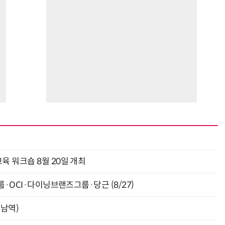
육 워크숍 8월 20일 개최
룹·OCI·다이닝브랜즈그룹·당근 (8/27)
강남역)