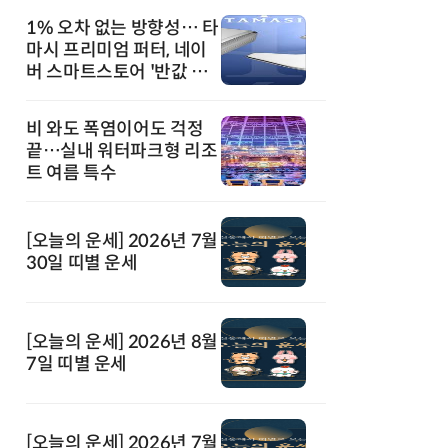
1% 오차 없는 방향성… 타
마시 프리미엄 퍼터, 네이
버 스마트스토어 '반값 할
인' 돌풍
비 와도 폭염이어도 걱정
끝…실내 워터파크형 리조
트 여름 특수
[오늘의 운세] 2026년 7월
30일 띠별 운세
[오늘의 운세] 2026년 8월
7일 띠별 운세
[오늘의 운세] 2026년 7월