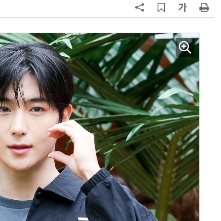
AI Native Enterprise를 지원하는 AI Ready Data 플랫폼 활용 전략
AI 시대의 옵저버빌리티: GPU·LLM 모니터링부터 AI 기반 장애 대응까지