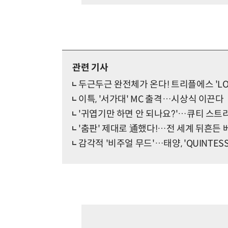
관련 기사
두근두근 완전체가 온다! 트리플에스 'LO
이특, '서가대' MC 출격…시상식 이끈다
'귀엽기만 하면 안 되나요?'…큐티 스트리
'춤판' 제대로 通했다!…전 세계 뒤흔든 
감각적 '비주얼 무드'…태양, 'QUINTES