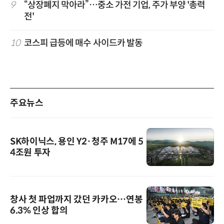
9
“상장폐지 막아라”…중소 가전 기업, 주가 부양 '총력
전'
10
코스피 급등에 매수 사이드카 발동
주요뉴스
SK하이닉스, 용인 Y2·청주 M17에 5
4조원 투자
창사 첫 파업까지 갔던 카카오…연봉
6.3% 인상 합의