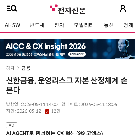
AI·SW
반도체
전자
모빌리티
통신
경제
경제
금융
신한금융, 운영리스크 자본 산정체계 손
본다
발행일 : 2026-05-11 14:00
업데이트 : 2026-05-11 13:06
지면 :
2026-05-12
12면
AI AGENT로 완성하는 CX 혁신 (9/9 코엑스)