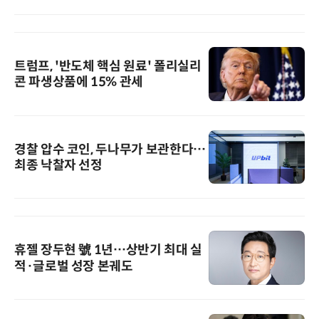
트럼프, '반도체 핵심 원료' 폴리실리
콘 파생상품에 15% 관세
경찰 압수 코인, 두나무가 보관한다…
최종 낙찰자 선정
휴젤 장두현 號 1년…상반기 최대 실
적·글로벌 성장 본궤도