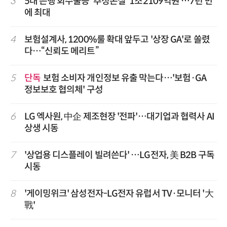
3
5대 은행 회수불능 '추정손실' 1조2109억원 …7년 만
에 최대
4
보험설계사, 1200%룰 확대 앞두고 '상장 GA'로 쏠렸
다…“신뢰도 메리트”
5
단독
보험 소비자 개인정보 유출 막는다…'보험·GA
정보보호 협의체' 구성
6
LG 엑사원, 中企 제조현장 '전파'…대기업과 협력사 AI
상생 시동
7
'상업용 디스플레이 빌려쓴다' …LG전자, 美 B2B 구독
시동
8
'게이밍위크' 삼성전자-LG전자 유럽서 TV·모니터 '大
戰'