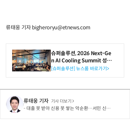
류태웅 기자 bigheroryu@etnews.com
슈퍼솔루션, 2026 Next-Ge
n AI Cooling Summit 성황
리 성료
[슈퍼솔루션] 뉴스룸 바로가기>
류태웅 기자
기사 더보기
대출 못 받아 신용 못 쌓는 악순환…서민 신용평가 사각지대 메운다