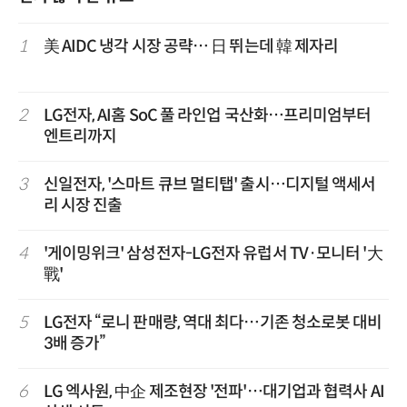
1
美 AIDC 냉각 시장 공략… 日 뛰는데 韓 제자리
2
LG전자, AI홈 SoC 풀 라인업 국산화…프리미엄부터
엔트리까지
3
신일전자, '스마트 큐브 멀티탭' 출시…디지털 액세서
리 시장 진출
4
'게이밍위크' 삼성전자-LG전자 유럽서 TV·모니터 '大
戰'
5
LG전자 “로니 판매량, 역대 최다…기존 청소로봇 대비
3배 증가”
6
LG 엑사원, 中企 제조현장 '전파'…대기업과 협력사 AI