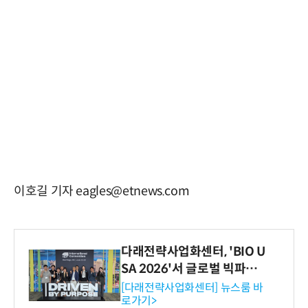
이호길 기자 eagles@etnews.com
다래전략사업화센터, 'BIO U
SA 2026'서 글로벌 빅파마
와의 비즈니스 미팅 지원…K
[다래전략사업화센터] 뉴스룸 바
로가기>
-바이오 해외 진출 교두보 확