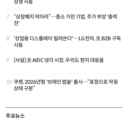
상생 시동
7
“상장폐지 막아라”…중소 가전 기업, 주가 부양 '총력
전'
8
'상업용 디스플레이 빌려쓴다' …LG전자, 美 B2B 구독
시동
9
[사설] 美 AIDC 냉각 시장, 우리도 현지 대응을
10
쿠첸, 2026년형 '브레인 밥솥' 출시…“표정으로 작동
상태 구분”
주요뉴스