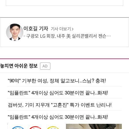
보
이호길 기자
기사 더보기
구광모 LG 회장, 내주 美 실리콘밸리서 젠슨 황 재회동
놓치면 아쉬운 정보
AD