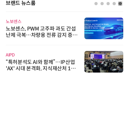
브랜드 뉴스룸
노보센스
노보센스, PWM 고주파 과도 간섭
난제 극복…차량용 전류 감지 증폭
기
AIPD
“특허분석도 AI와 함께”…IP산업
'AX' 시대 본격화, 지식재산처 1호
AI IP데이터분석사 탄생