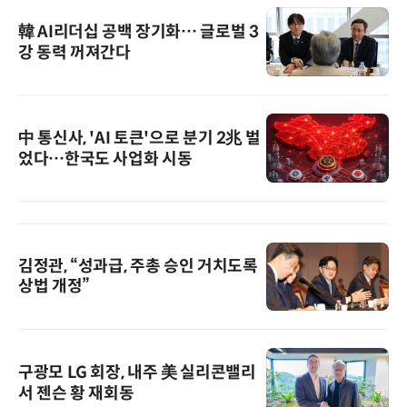
韓 AI리더십 공백 장기화… 글로벌 3
강 동력 꺼져간다
中 통신사, 'AI 토큰'으로 분기 2兆 벌
었다…한국도 사업화 시동
김정관, “성과급, 주총 승인 거치도록
상법 개정”
구광모 LG 회장, 내주 美 실리콘밸리
서 젠슨 황 재회동