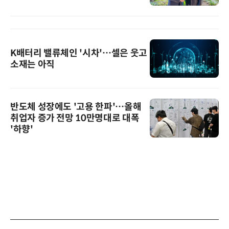
K배터리 밸류체인 '시차'…셀은 웃고
소재는 아직
반도체 성장에도 '고용 한파'…올해
취업자 증가 전망 10만명대로 대폭
'하향'