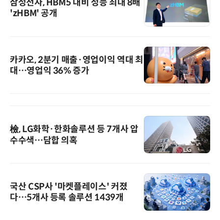
삼성전자, HBM5 대비 성능 최대 8배
'zHBM' 공개
카카오, 2분기 매출·영업이익 역대 최
대…영업익 36% 증가
檢, LG화학·한화솔루션 등 7개사 압
수수색…담합 의혹
국산 CSP사 '마켓플레이스' 커졌
다…5개사 등록 솔루션 1439개