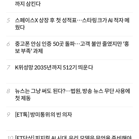
까지 삼킨다
5
스페이스X 상장 후 첫 성적표…스타링크가 AI 적자 메
웠다
6
중고폰 안심 인증 50곳 돌파…고객 불안 줄였지만 '홍
보 부족' 과제
7
K위성망 2035년까지 512기 띄운다
8
뉴스는 그냥 써도 된다?…법원, 방송 뉴스 무단 사용에
첫 제동
9
[ET톡] 방미통위의 빈 의자
10
[ET단상] 피지컬 AI 시대, 우리 모델은 무엇을 준비해야