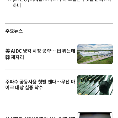
하나
주요뉴스
美 AIDC 냉각 시장 공략… 日 뛰는데
韓 제자리
주파수 공동사용 첫발 뗀다…무선 마
이크 대상 실증 착수