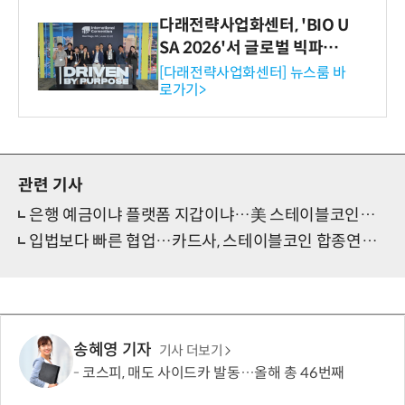
다래전략사업화센터, 'BIO U
SA 2026'서 글로벌 빅파마
와의 비즈니스 미팅 지원…K
[다래전략사업화센터] 뉴스룸 바
로가기>
-바이오 해외 진출 교두보 확
보
관련 기사
은행 예금이냐 플랫폼 지갑이냐…美 스테이블코인법 '예금전쟁' 확산
입법보다 빠른 협업…카드사, 스테이블코인 합종연횡 가속
송혜영 기자
기사 더보기
코스피, 매도 사이드카 발동…올해 총 46번째