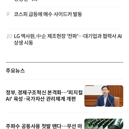
9
코스피 급등에 매수 사이드카 발동
10
LG 엑사원, 中企 제조현장 '전파'…대기업과 협력사 AI
상생 시동
주요뉴스
정부, 경제구조혁신 본격화…'피지컬
AI' 육성·국가자산 관리체계 개편
주파수 공동사용 첫발 뗀다…무선 마