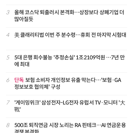
3
올해 코스닥 퇴출러시 본격화…상장보다 상폐기업 더
많아질듯
4
美 클래리티법 이번 주 분수령…휴회 전 마지막 시험대
5
5대 은행 회수불능 '추정손실' 1조2109억원 …7년 만
에 최대
6
단독
보험 소비자 개인정보 유출 막는다…'보험·GA
정보보호 협의체' 구성
7
'게이밍위크' 삼성전자-LG전자 유럽서 TV·모니터 '大
戰'
8
500조 퇴직연금 시장 노리는 RA 핀테크…AI 연금운용
경쟁 본격화