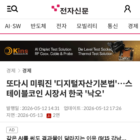
AI·SW
반도체
전자
모빌리티
통신
경제
경제
경제
또다시 미뤄진 '디지털자산기본법'…스
테이블코인 시장서 한국 '낙오'
발행일 : 2026-05-12 14:31
업데이트 : 2026-05-12 17:26
지면 :
2026-05-13
2면
같은 AI를 써도 결과물이 달라지는 이유 (9/15 강남역)