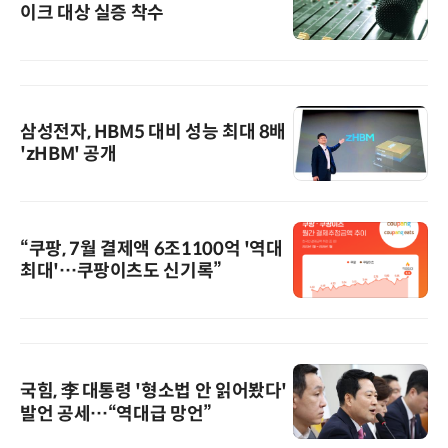
이크 대상 실증 착수
삼성전자, HBM5 대비 성능 최대 8배
'zHBM' 공개
“쿠팡, 7월 결제액 6조1100억 '역대
최대'…쿠팡이츠도 신기록”
국힘, 李 대통령 '형소법 안 읽어봤다'
발언 공세…“역대급 망언”