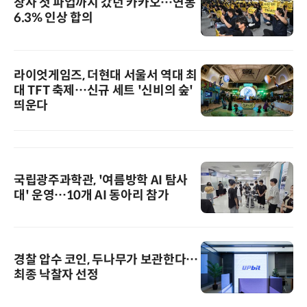
창사 첫 파업까지 갔던 카카오…연봉
6.3% 인상 합의
라이엇게임즈, 더현대 서울서 역대 최
대 TFT 축제…신규 세트 '신비의 숲'
띄운다
국립광주과학관, '여름방학 AI 탐사
대' 운영…10개 AI 동아리 참가
경찰 압수 코인, 두나무가 보관한다…
최종 낙찰자 선정