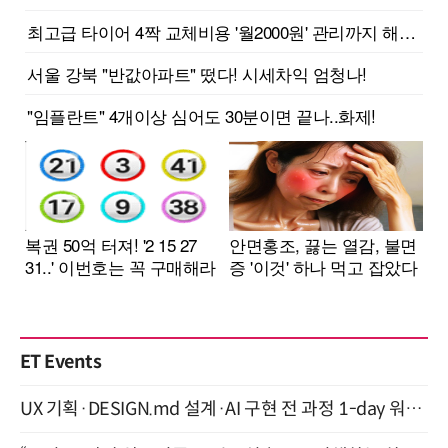
ET Events
UX 기획·DESIGN.md 설계·AI 구현 전 과정 1-day 워크숍 with Claude Code·Codex 9월 15일 개최