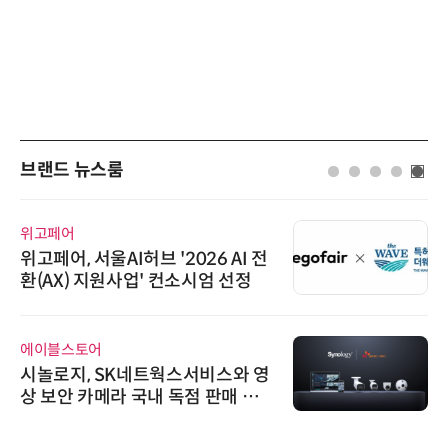
브랜드 뉴스룸
위고페어
위고페어, 서울AI허브 '2026 AI 전
환(AX) 지원사업' 컨소시엄 선정
에이블스토어
시놀로지, SK네트웍스서비스와 영
상 보안 카메라 국내 독점 판매 파
트너십 체결