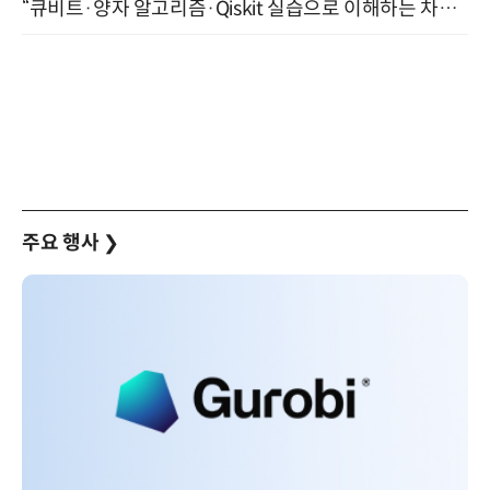
“큐비트·양자 알고리즘·Qiskit 실습으로 이해하는 차세대 컴퓨팅” (8/28)
주요 행사
❯