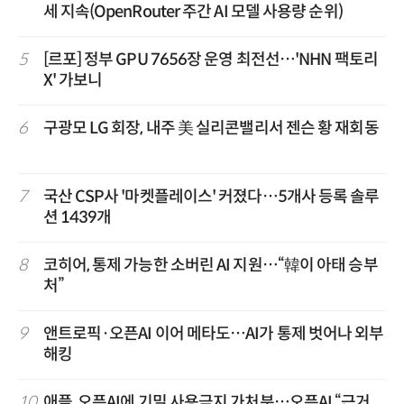
세 지속(OpenRouter 주간 AI 모델 사용량 순위)
5
[르포] 정부 GPU 7656장 운영 최전선…'NHN 팩토리
X' 가보니
6
구광모 LG 회장, 내주 美 실리콘밸리서 젠슨 황 재회동
7
국산 CSP사 '마켓플레이스' 커졌다…5개사 등록 솔루
션 1439개
8
코히어, 통제 가능한 소버린 AI 지원…“韓이 아태 승부
처”
9
앤트로픽·오픈AI 이어 메타도…AI가 통제 벗어나 외부
해킹
10
애플, 오픈AI에 기밀 사용금지 가처분…오픈AI “근거