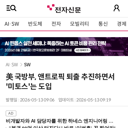
AI·SW
반도체
전자
모빌리티
통신
경제
AI·SW
SW
美 국방부, 앤트로픽 퇴출 추진하면서
'미토스'는 도입
발행일 : 2026-05-13 09:06
업데이트 : 2026-05-13 09:19
비개발자와 AI 담당자를 위한 하네스 엔지니어링 입문과정 (8/20 신논현역)