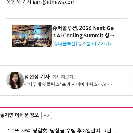
정현정 기자 iam@etnews.com
슈퍼솔루션, 2026 Next-Ge
n AI Cooling Summit 성황
리 성료
[슈퍼솔루션] 뉴스룸 바로가기>
정현정 기자
기사 더보기
'사주계 넷플릭스' 표방 사이버네틱스…AI 사주로 MAU 100만 돌파
놓치면 아쉬운 정보
AD