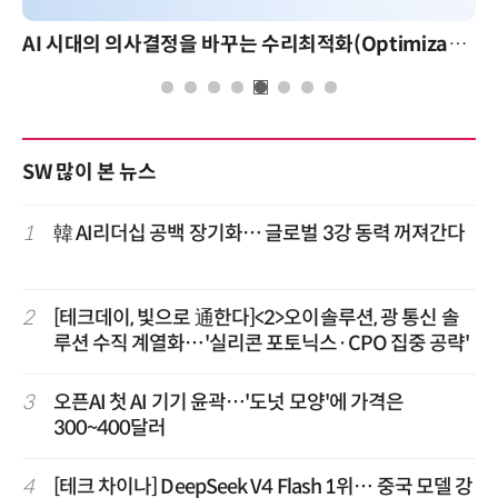
AI 시대의 의사결정을 바꾸는 수리최적화(Optimization): 실제 산업 적용 사례와 활용 전략
SW 많이 본 뉴스
1
韓 AI리더십 공백 장기화… 글로벌 3강 동력 꺼져간다
2
[테크데이, 빛으로 通한다]<2>오이솔루션, 광 통신 솔
루션 수직 계열화…'실리콘 포토닉스·CPO 집중 공략'
3
오픈AI 첫 AI 기기 윤곽…'도넛 모양'에 가격은
300~400달러
4
[테크 차이나] DeepSeek V4 Flash 1위… 중국 모델 강