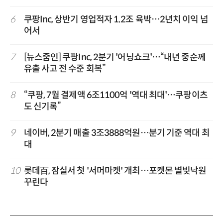
6
쿠팡Inc, 상반기 영업적자 1.2조 육박…2년치 이익 넘
어서
7
[뉴스줌인] 쿠팡Inc, 2분기 '어닝쇼크'…“내년 중순께
유출 사고 전 수준 회복”
8
“쿠팡, 7월 결제액 6조1100억 '역대 최대'…쿠팡이츠
도 신기록”
9
네이버, 2분기 매출 3조3888억원…분기 기준 역대 최
대
10
롯데百, 잠실서 첫 '서머마켓' 개최…포켓몬 별빛낙원
꾸린다