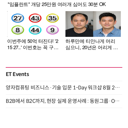
ET Events
양자컴퓨팅 비즈니스·기술 입문 1-Day 워크샵 8월 28일 개최
B2B에서 B2C까지, 현장 실제 운영사례 : 동원그룹·OCI·다이닝브랜즈그룹·당근 (8/27)