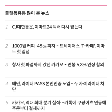
플랫폼유통 많이 본 뉴스
1
CJ대한통운, 이마트24 택배 다시 맡는다
2
1000원 커피·45㎝ 피자…트레이더스 'T-카페', 이마
트 첫 입점
3
창사 첫 파업까지 갔던 카카오…연봉 6.3% 인상 합의
4
배민, 라이더 PASS 본인인증 도입…무자격 라이더 차
단
5
카카오, 역대 최대 분기 실적…카톡에 쿠팡이츠 연동해
주문부터 결제까지