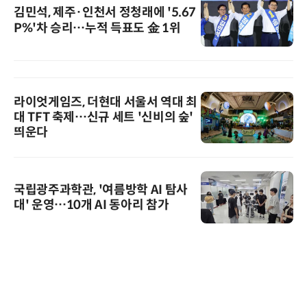
김민석, 제주·인천서 정청래에 '5.67
P%'차 승리…누적 득표도 金 1위
라이엇게임즈, 더현대 서울서 역대 최
대 TFT 축제…신규 세트 '신비의 숲'
띄운다
국립광주과학관, '여름방학 AI 탐사
대' 운영…10개 AI 동아리 참가