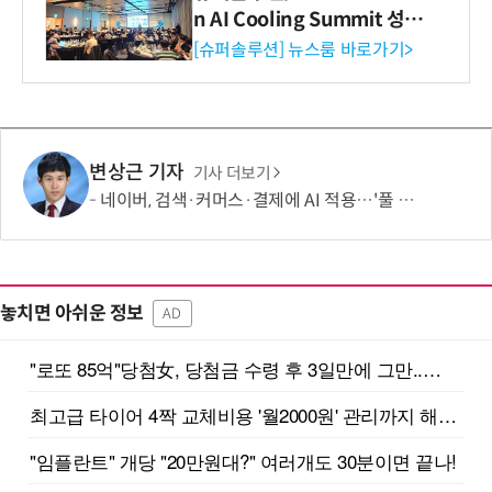
n AI Cooling Summit 성황
리 성료
[슈퍼솔루션] 뉴스룸 바로가기>
변상근 기자
기사 더보기
네이버, 검색·커머스·결제에 AI 적용…'풀 퍼널' 수익화 강화
놓치면 아쉬운 정보
AD