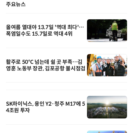
주요뉴스
올여름 열대야 13.7일 '역대 최다'…
폭염일수도 15.7일로 역대 4위
활주로 50℃ 넘는데 쉴 곳 부족…김
영훈 노동부 장관, 김포공항 불시점검
SK하이닉스, 용인 Y2·청주 M17에 5
4조원 투자