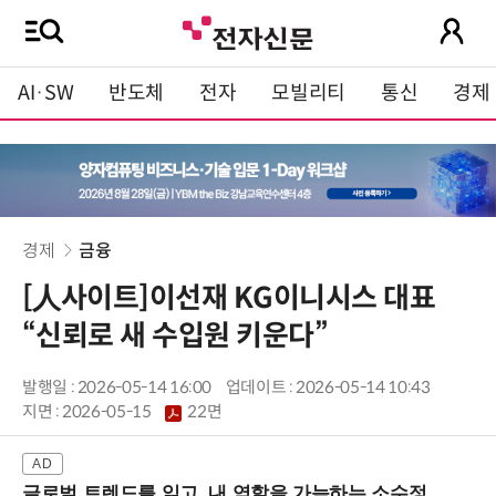
AI·SW
반도체
전자
모빌리티
통신
경제
경제
금융
[人사이트]이선재 KG이니시스 대표
“신뢰로 새 수입원 키운다”
발행일 : 2026-05-14 16:00
업데이트 : 2026-05-14 10:43
지면 :
2026-05-15
22면
글로벌 트렌드를 읽고, 내 역할을 가늠하는 소수정예 실습 워크숍 (8/28 신논현역)