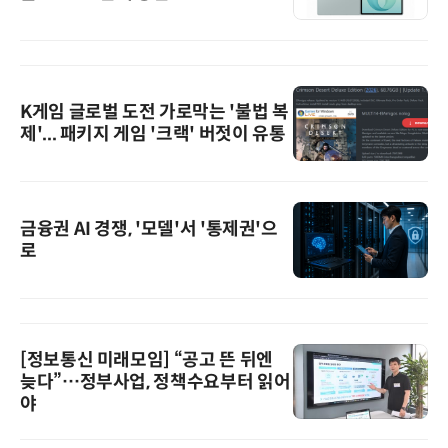
K게임 글로벌 도전 가로막는 '불법 복
제'... 패키지 게임 '크랙' 버젓이 유통
금융권 AI 경쟁, '모델'서 '통제권'으
로
[정보통신 미래모임] “공고 뜬 뒤엔
늦다”…정부사업, 정책수요부터 읽어
야