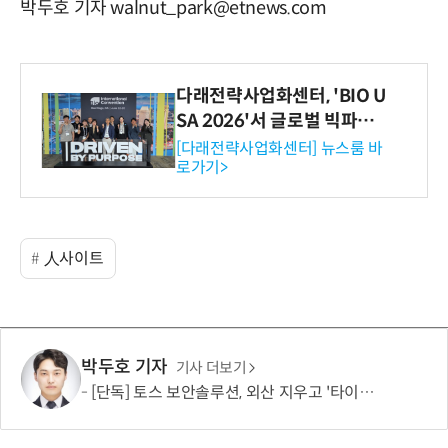
박두호 기자 walnut_park@etnews.com
다래전략사업화센터, 'BIO U
SA 2026'서 글로벌 빅파마
와의 비즈니스 미팅 지원…K
[다래전략사업화센터] 뉴스룸 바
로가기>
-바이오 해외 진출 교두보 확
보
人사이트
박두호 기자
기사 더보기
[단독] 토스 보안솔루션, 외산 지우고 '타이탄' 도입