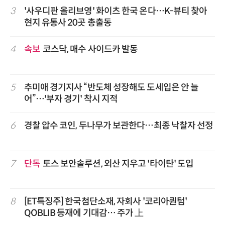
3
'사우디판 올리브영' 화이츠 한국 온다…K-뷰티 찾아
현지 유통사 20곳 총출동
4
속보
코스닥, 매수 사이드카 발동
5
추미애 경기지사 “반도체 성장해도 도세입은 안 늘
어”…'부자 경기' 착시 지적
6
경찰 압수 코인, 두나무가 보관한다…최종 낙찰자 선정
7
단독
토스 보안솔루션, 외산 지우고 '타이탄' 도입
8
[ET특징주] 한국첨단소재, 자회사 '코리아퀀텀'
QOBLIB 등재에 기대감… 주가 上