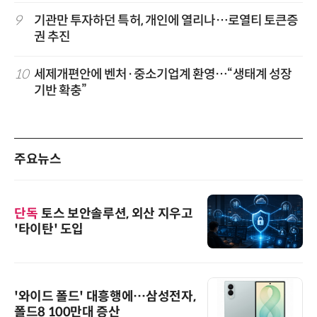
9
기관만 투자하던 특허, 개인에 열리나…로열티 토큰증
권 추진
10
세제개편안에 벤처·중소기업계 환영…“생태계 성장
기반 확충”
주요뉴스
단독
토스 보안솔루션, 외산 지우고
'타이탄' 도입
'와이드 폴드' 대흥행에…삼성전자,
폴드8 100만대 증산