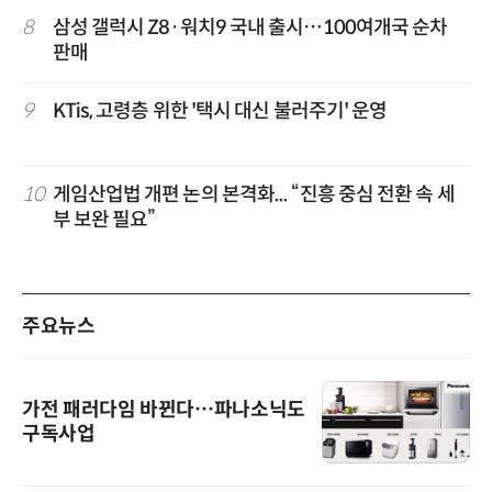
8
삼성 갤럭시 Z8·워치9 국내 출시…100여개국 순차
판매
9
KTis, 고령층 위한 '택시 대신 불러주기' 운영
10
게임산업법 개편 논의 본격화... “진흥 중심 전환 속 세
부 보완 필요”
주요뉴스
가전 패러다임 바뀐다…파나소닉도
구독사업