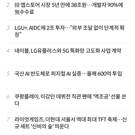
2
韓 앱스토어 시장 5년 만에 38조원…개발자 90%에
無수수료
3
LGU+, AIDC에 2조 투자…“외부 조달 없이 단계적 확
장”
4
네이블, LG유플러스와 5G 특화망 고도화 사업 계약
5
국산 AI 반도체로 피지컬 AI 실증…올해 600억 투입
6
쿠팡플레이, 이강인 데뷔전 직관 팬에 '역조공' 선물 쏜
다
7
라이엇게임즈, 더현대 서울서 역대 최대 TFT 축제…신
규 세트 '신비의 숲' 띄운다