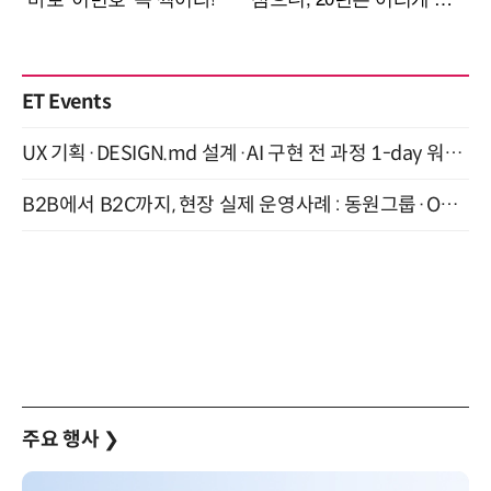
ET Events
UX 기획·DESIGN.md 설계·AI 구현 전 과정 1-day 워크숍 with Claude Code·Codex 9월 15일 개최
B2B에서 B2C까지, 현장 실제 운영사례 : 동원그룹·OCI·다이닝브랜즈그룹·당근 (8/27)
주요 행사
❯