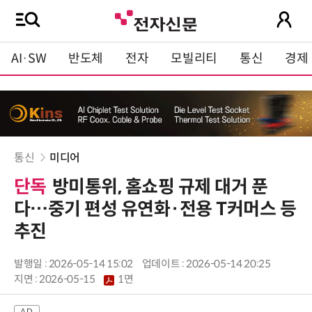
AI·SW
반도체
전자
모빌리티
통신
경제
통신
미디어
단독
방미통위, 홈쇼핑 규제 대거 푼
다…중기 편성 유연화·전용 T커머스 등
추진
발행일 : 2026-05-14 15:02
업데이트 : 2026-05-14 20:25
지면 :
2026-05-15
1면