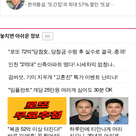
한끼통살, '또간집'과 최대 57% 할인 '또살집' 프로모션
놓치면 아쉬운 정보
AD