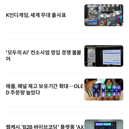
K인디게임, 세계 무대 출사표
'모두의 AI' 컨소시엄 영입 경쟁 불붙
어
애플, 패널 재고 보유기간 확대…OLE
D 주문량 늘었다
웹케시,'B2B 바이브코딩' 플랫폼 'AX