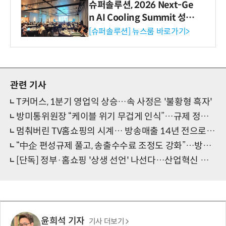
슈퍼솔루션, 2026 Next-Ge
n AI Cooling Summit 성황
리 성료
[슈퍼솔루션] 뉴스룸 바로가기>
관련 기사
T커머스, 1분기 영업익 상승…속 사정은 '불황형 흑자'
방미통위원장 “케이블 위기 무겁게 인식”…규제 정비·지역 미디어 지원 약속
멈춰버린 TV홈쇼핑의 시계… 방송매출 14년 전으로 추락
“中企 편성규제 풀고, 송출수수료 조정도 강화”…방미통위, 홈쇼핑 규제 손질 착수
[단독] 정부·홈쇼핑 '상생 선언' 나선다…산업혁신 가속 페달
윤희석 기자
기사 더보기