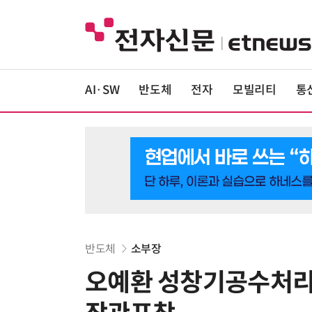
AI·SW
반도체
전자
모빌리티
통
반도체
소부장
오예환 성창기공수처리공사