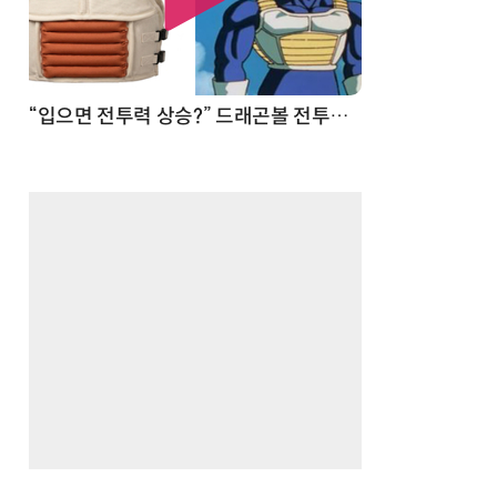
 순간
“입으면 전투력 상승?” 드래곤볼 전투복 닮은 중량조끼