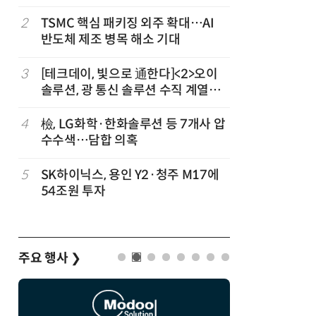
2
TSMC 핵심 패키징 외주 확대…AI
7
AMD, 
반도체 제조 병목 해소 기대
분기 사상
3
[테크데이, 빛으로 通한다]<2>오이
8
CSOT, 
개
솔루션, 광 통신 솔루션 수직 계열
트북 공략
화…'실리콘 포토닉스·CPO 집중 공
략'
4
檢, LG화학·한화솔루션 등 7개사 압
9
인텔 오하
수수색…담합 의혹
속…외부 
5
SK하이닉스, 용인 Y2·청주 M17에
10
삼성전자 
54조원 투자
·PIM',
주요 행사
❯