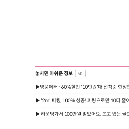
놓치면 아쉬운 정보
AD
▶명품퍼터 ~60%할인 '10만원'대 선착순 한정
▶ '2m' 퍼팅, 100% 성공! 퍼팅으로만 10타 줄
▶ 라운딩가서 100만원 벌었어요. 뜨고 있는 골