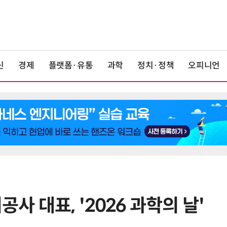
신
경제
플랫폼·유통
과학
정치·정책
오피니언
 대표, '2026 과학의 날'
6
트럼프, '반도체 핵심 원료' 폴리실리
콘 파생상품에 15% 관세