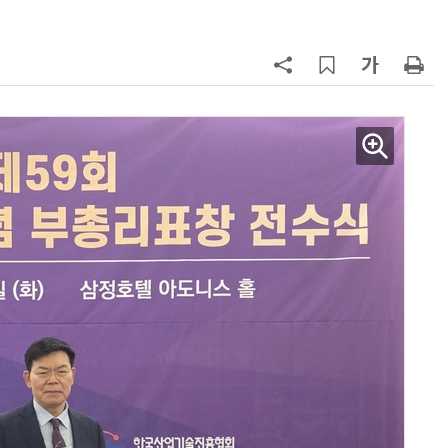
7
AMD, 데이터센터 매출 2배 급증…2
분기 사상 최대 매출
8
CSOT, '잉크젯 OLED'로 모니터·노
트북 공략 본격화…MSI 모니터 공
9
인텔 오하이오 팹 '초과근무' 공사 가
속…외부 파트너 유치 포석
10
삼성전자 차세대 메모리 'V낸드
·PIM', FMS 2026 어워드서 2관왕