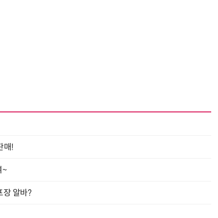
“계속 쫓아왔다”…도망치던 우크라 민간인 공격한 러 자폭 드론
진정한 우정?…친구 구하려다 둘 다 의자 틈에 목이 낀
판매!
여~
프장 알바?