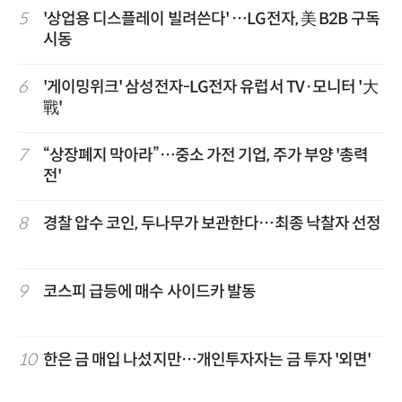
5
'상업용 디스플레이 빌려쓴다' …LG전자, 美 B2B 구독
시동
6
'게이밍위크' 삼성전자-LG전자 유럽서 TV·모니터 '大
戰'
7
“상장폐지 막아라”…중소 가전 기업, 주가 부양 '총력
전'
8
경찰 압수 코인, 두나무가 보관한다…최종 낙찰자 선정
9
코스피 급등에 매수 사이드카 발동
10
한은 금 매입 나섰지만…개인투자자는 금 투자 '외면'