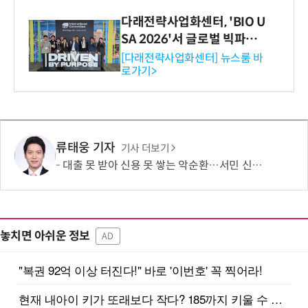
다래전략사업화센터, 'BIO U
SA 2026'서 글로벌 빅파마
와의 비즈니스 미팅 지원…K
[다래전략사업화센터] 뉴스룸 바
로가기>
-바이오 해외 진출 교두보 확
보
류태웅 기자
기사 더보기
대출 못 받아 신용 못 쌓는 악순환…서민 신용평가 사각지대 메운다
놓치면 아쉬운 정보
AD