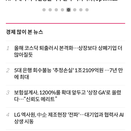
경제 많이 본 뉴스
1
올해 코스닥 퇴출러시 본격화…상장보다 상폐기업 더
많아질듯
2
5대 은행 회수불능 '추정손실' 1조2109억원 …7년 만
에 최대
3
보험설계사, 1200%룰 확대 앞두고 '상장 GA'로 쏠렸
다…“신뢰도 메리트”
4
LG 엑사원, 中企 제조현장 '전파'…대기업과 협력사 AI
상생 시동