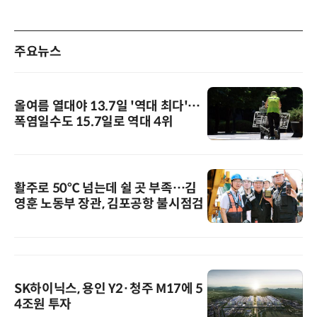
주요뉴스
올여름 열대야 13.7일 '역대 최다'…
폭염일수도 15.7일로 역대 4위
활주로 50℃ 넘는데 쉴 곳 부족…김
영훈 노동부 장관, 김포공항 불시점검
SK하이닉스, 용인 Y2·청주 M17에 5
4조원 투자