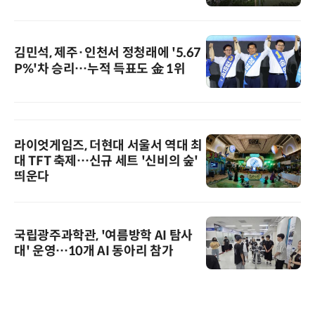
김민석, 제주·인천서 정청래에 '5.67
P%'차 승리…누적 득표도 金 1위
라이엇게임즈, 더현대 서울서 역대 최
대 TFT 축제…신규 세트 '신비의 숲'
띄운다
국립광주과학관, '여름방학 AI 탐사
대' 운영…10개 AI 동아리 참가