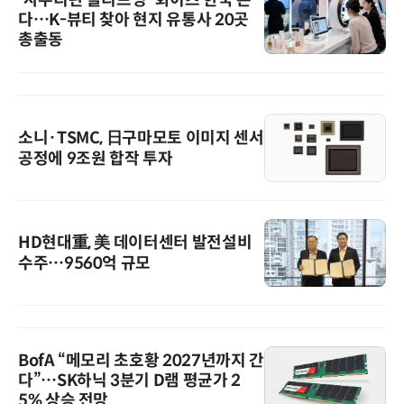
'사우디판 올리브영' 화이츠 한국 온
다…K-뷰티 찾아 현지 유통사 20곳
총출동
소니·TSMC, 日구마모토 이미지 센서
공정에 9조원 합작 투자
HD현대重, 美 데이터센터 발전설비
수주…9560억 규모
BofA “메모리 초호황 2027년까지 간
다”…SK하닉 3분기 D램 평균가 2
5% 상승 전망