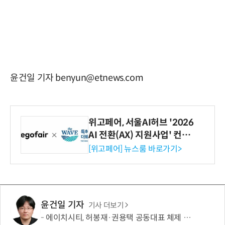
윤건일 기자 benyun@etnews.com
위고페어, 서울AI허브 '2026
AI 전환(AX) 지원사업' 컨소
시엄 선정
[위고페어] 뉴스룸 바로가기>
윤건일 기자
기사 더보기
에이치시티, 허봉재·권용택 공동대표 체제 출범…“미래전략산업·글로벌 시장 중심 성장”