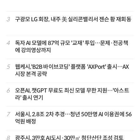
3
구광모 LG 회장, 내주 美 실리콘밸리서 젠슨 황 재회동
4
독자 AI 모델에 87억 규모 '교재' 투입…문제·전공책
에 강의영상까지
5
웹케시,'B2B 바이브코딩' 플랫폼 'AXPort' 출시…AX
시장 본격 공략
6
오픈AI, 챗GPT 무료도 최신 모델 무한 지원…'아스트
라' 출시 연기
7
서울시, 2.8조 2차 추경…청년 50만명 AI 이용권에 56
억원 배정
8
광주시, 3만호 AI도시·30만㎡ 첨단산단 조성 검토