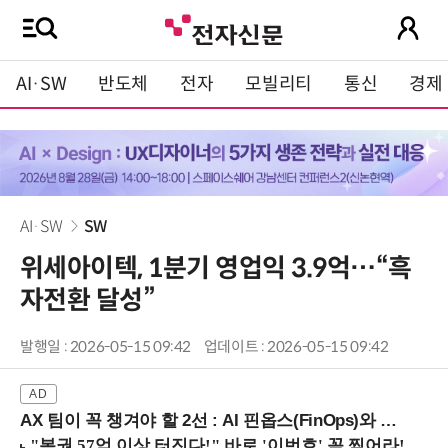
AI·SW
반도체
전자
모빌리티
통신
경제
AI·SW
SW
위세아이텍, 1분기 영업익 3.9억…“흑
자전환 달성”
발행일 : 2026-05-15 09:42
업데이트 : 2026-05-15 09:42
AX 팀이 꼭 챙겨야 할 2선 : AI 핀옵스(FinOps)와 토큰 거버넌스 (8/21 잠실역)