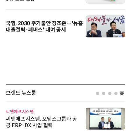
국힘, 2030 주거불안 정조준…'뉴홈
대출절벽·폐버스' 대여 공세
브랜드 뉴스룸
씨앤에프시스템
씨앤에프시스템, 오웬스그룹과 공
공 ERP·DX 사업 협력