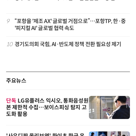
9
“포항을 '제조 AX' 글로벌 거점으로”…포항TP, 한·중
'피지컬 AI' 글로벌 협력 속도
10
경기도의회 국힘, AI·반도체 정책 전환 필요성 제기
주요뉴스
단독
LG유플러스 익시오, 통화음성원
본 제한적 수집…보이스피싱 탐지 고
도화 활용