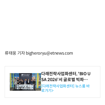
류태웅 기자 bigheroryu@etnews.com
다래전략사업화센터, 'BIO U
SA 2026'서 글로벌 빅파마
와의 비즈니스 미팅 지원…K
[다래전략사업화센터] 뉴스룸 바
로가기>
-바이오 해외 진출 교두보 확
보