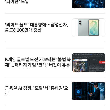
'타이탄' 도입
'와이드 폴드' 대흥행에…삼성전자,
폴드8 100만대 증산
K게임 글로벌 도전 가로막는 '불법 복
제'... 패키지 게임 '크랙' 버젓이 유통
금융권 AI 경쟁, '모델'서 '통제권'으
로