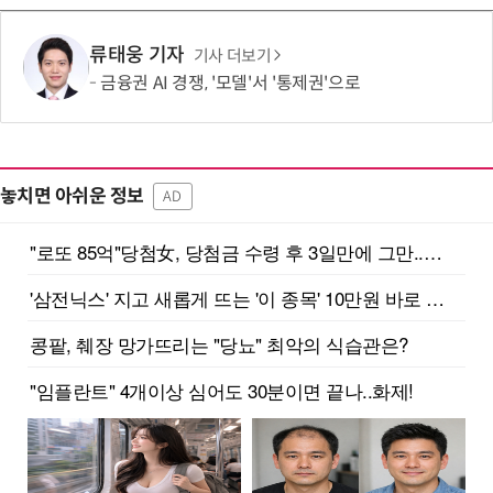
류태웅 기자
기사 더보기
금융권 AI 경쟁, '모델'서 '통제권'으로
놓치면 아쉬운 정보
AD