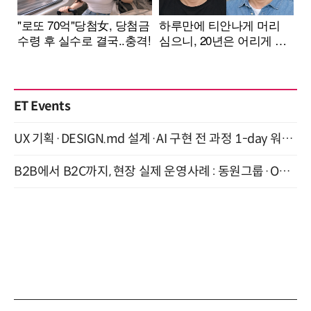
ET Events
UX 기획·DESIGN.md 설계·AI 구현 전 과정 1-day 워크숍 with Claude Code·Codex 9월 15일 개최
B2B에서 B2C까지, 현장 실제 운영사례 : 동원그룹·OCI·다이닝브랜즈그룹·당근 (8/27)