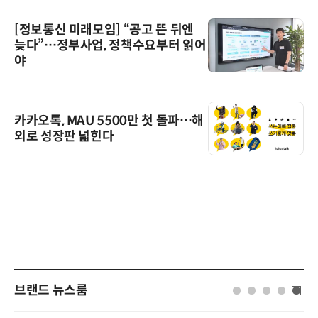
[정보통신 미래모임] “공고 뜬 뒤엔
늦다”…정부사업, 정책수요부터 읽어
야
카카오톡, MAU 5500만 첫 돌파…해
외로 성장판 넓힌다
브랜드 뉴스룸