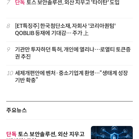
7
단독
토스 보안솔루션, 외산 지우고 '타이탄' 도입
8
[ET특징주] 한국첨단소재, 자회사 '코리아퀀텀'
QOBLIB 등재에 기대감… 주가 上
9
기관만 투자하던 특허, 개인에 열리나…로열티 토큰증
권 추진
10
세제개편안에 벤처·중소기업계 환영…“생태계 성장
기반 확충”
주요뉴스
단독
토스 보안솔루션, 외산 지우고