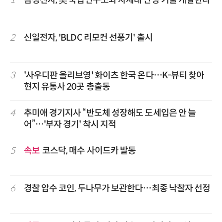
1
삼성전자, 美 국립연구소와 차세대 난방 기술 개발한다
2
신일전자, 'BLDC 리모컨 선풍기' 출시
3
'사우디판 올리브영' 화이츠 한국 온다…K-뷰티 찾아
현지 유통사 20곳 총출동
4
추미애 경기지사 “반도체 성장해도 도세입은 안 늘
어”…'부자 경기' 착시 지적
5
속보
코스닥, 매수 사이드카 발동
6
경찰 압수 코인, 두나무가 보관한다…최종 낙찰자 선정