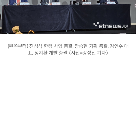
(왼쪽부터) 진성식 한컴 사업 총괄, 장승현 기획 총괄, 김연수 대
표, 정지환 개발 총괄 〈사진=강성전 기자〉