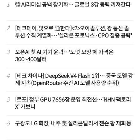
1
韓 AI리더십 공백 장기화… 글로벌 3강 동력 꺼져간다
2
[테크데이, 빛으로 通한다]<2>오이솔루션, 광 통신 솔
루션 수직 계열화…'실리콘 포토닉스·CPO 집중 공략'
3
오픈AI 첫 AI 기기 윤곽…'도넛 모양'에 가격은
300~400달러
4
[테크 차이나] DeepSeek V4 Flash 1위… 중국 모델 강
세 지속(OpenRouter 주간 AI 모델 사용량 순위)
5
[르포] 정부 GPU 7656장 운영 최전선…'NHN 팩토리
X' 가보니
6
구광모 LG 회장, 내주 美 실리콘밸리서 젠슨 황 재회동