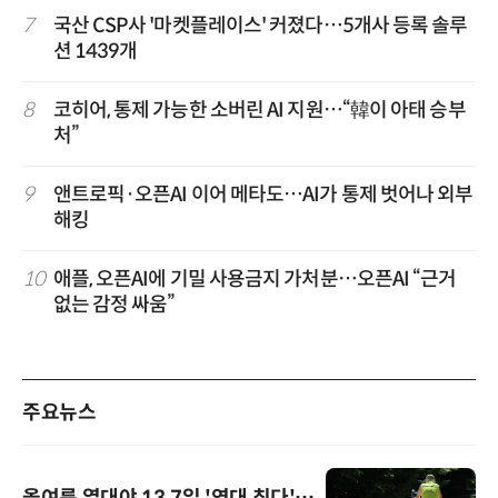
7
국산 CSP사 '마켓플레이스' 커졌다…5개사 등록 솔루
션 1439개
8
코히어, 통제 가능한 소버린 AI 지원…“韓이 아태 승부
처”
9
앤트로픽·오픈AI 이어 메타도…AI가 통제 벗어나 외부
해킹
10
애플, 오픈AI에 기밀 사용금지 가처분…오픈AI “근거
없는 감정 싸움”
주요뉴스
올여름 열대야 13.7일 '역대 최다'…