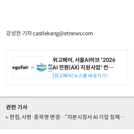
강성전 기자 castlekang@etnews.com
위고페어, 서울AI허브 '2026
AI 전환(AX) 지원사업' 컨소
시엄 선정
[위고페어] 뉴스룸 바로가기>
관련 기사
한컴, 사명·종목명 변경…“자본시장서 AI 기업 정체성 각인”