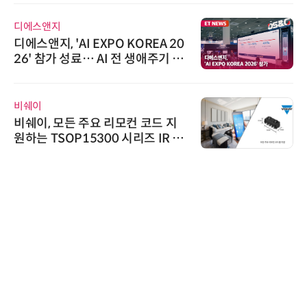
에이블스토어
PO KOREA 20
시놀로지, SK네트웍
I 전 생애주기 아
상 보안 카메라 국내 
 선봬
트너십 체결
위고페어
 리모컨 코드 지
위고페어, 서울AI허브 '
0 시리즈 IR 수
환(AX) 지원사업' 
시큐어링크
시큐어링크, 중소기
흥원 AI 초격차 R&D
정