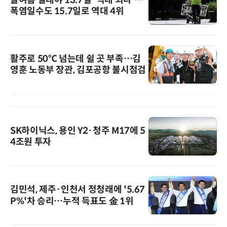
폭염일수도 15.7일로 역대 4위
활주로 50℃ 넘는데 쉴 곳 부족…김
영훈 노동부 장관, 김포공항 불시점검
SK하이닉스, 용인 Y2·청주 M17에 5
4조원 투자
김민석, 제주·인천서 정청래에 '5.67
P%'차 승리…누적 득표도 金 1위