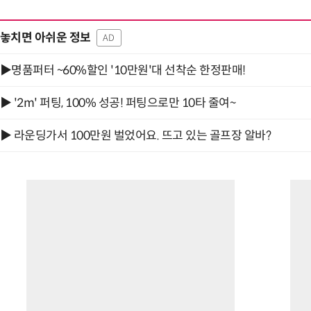
놓치면 아쉬운 정보
AD
▶명품퍼터 ~60%할인 '10만원'대 선착순 한정판매!
▶ '2m' 퍼팅, 100% 성공! 퍼팅으로만 10타 줄여~
▶ 라운딩가서 100만원 벌었어요. 뜨고 있는 골프장 알바?