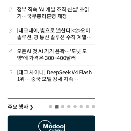
2
정부 직속 'AI 개발 조직 신설' 초읽
7
구광모 L
기…국무총리훈령 제정
서 젠슨 
3
[테크데이, 빛으로 通한다]<2>오이
8
[르포] 정
솔루션, 광 통신 솔루션 수직 계열
선…'NH
화…'실리콘 포토닉스·CPO 집중 공
략'
4
오픈AI 첫 AI 기기 윤곽…'도넛 모
9
국산 CS
양'에 가격은 300~400달러
다…5개사
5
[테크 차이나] DeepSeek V4 Flash
10
코히어, 
1위… 중국 모델 강세 지속
원…“韓이
(OpenRouter 주간 AI 모델 사용량
순위)
주요 행사
❯