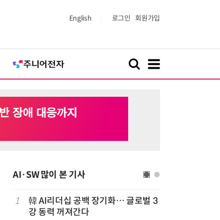
English
로그인
회원가입
AI·SW 많이 본 기사
1
韓 AI리더십 공백 장기화… 글로벌 3
6
美 행정부,
강 동력 꺼져간다
보안 테스