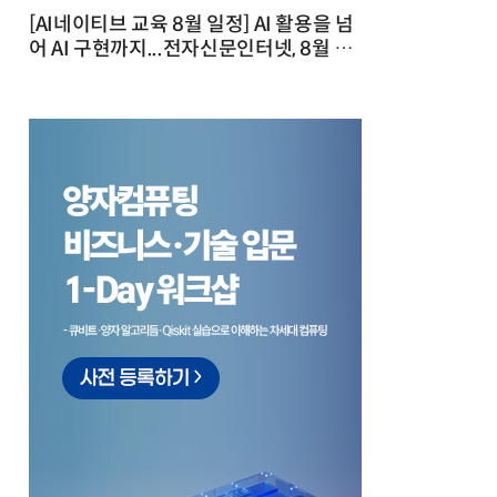
[AI네이티브 교육 8월 일정] AI 활용을 넘
어 AI 구현까지...전자신문인터넷, 8월 실
전 교육·워크숍 개최 발행일 : 2026-07-
23 10:46