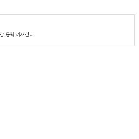
3강 동력 꺼져간다