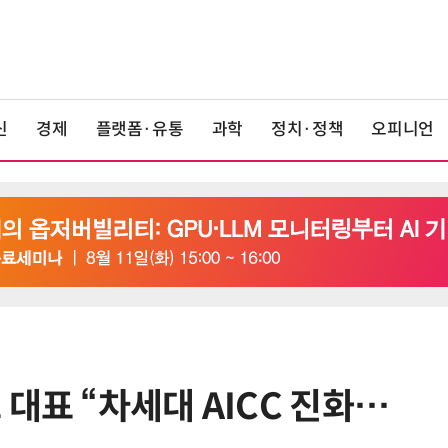
신
경제
플랫폼·유통
과학
정치·정책
오피니언
대표 “차세대 AICC 진화…
6
美 행정부, AI 모델 '해킹 등 사이버
보안 테스트' 의무화