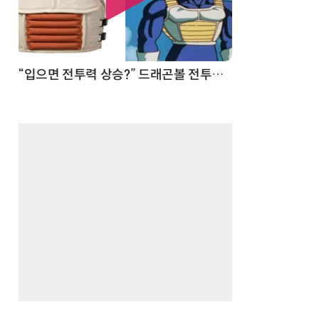
 순간
“입으면 전투력 상승?” 드래곤볼 전투복 닮은 중량조끼