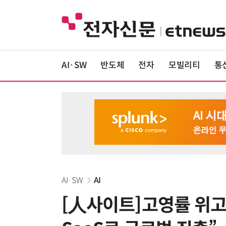
AI·SW
반도체
전자
모빌리티
통
AI·SW
AI
[人사이트]고영률 위고 