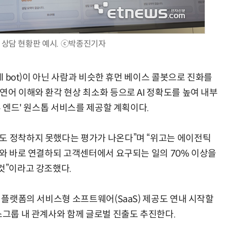
합 상담 현황판 예시. ⓒ박종진기자
“계속 쫓아왔다”…도망치던 우크라 민간인 공격한 러 자폭 드론
진정한 우정?…친구 구하려다 둘 다 의자 틈에 목이 낀
ll bot)이 아닌 사람과 비슷한 휴먼 베이스 콜봇으로 진화를
연어 이해와 환각 현상 최소화 등으로 AI 정확도를 높여 내부
투 엔드' 원스톱 서비스를 제공할 계획이다.
도 정착하지 못했다는 평가가 나온다”며 “위고는 에이전틱
사와 바로 연결하되 고객센터에서 요구되는 일의 70% 이상을
것”이라고 강조했다.
합 플랫폼의 서비스형 소프트웨어(SaaS) 제공도 연내 시작할
스그룹 내 관계사와 함께 글로벌 진출도 추진한다.