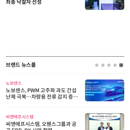
최종 낙찰자 선정
브랜드 뉴스룸
노보센스
노보센스, PWM 고주파 과도 간섭
난제 극복…차량용 전류 감지 증폭
기
씨앤에프시스템
씨앤에프시스템, 오웬스그룹과 공