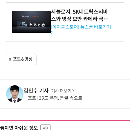
시놀로지, SK네트웍스서비
스와 영상 보안 카메라 국내
독점 판매 파트너십 체결
[에이블스토어] 뉴스룸 바로가기
>
포토&영상
김민수 기자
기사 더보기
[포토] 39도 폭염, 동굴 속으로
놓치면 아쉬운 정보
AD