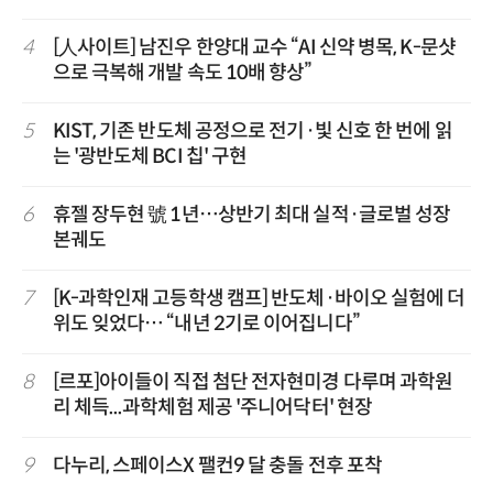
4
[人사이트] 남진우 한양대 교수 “AI 신약 병목, K-문샷
으로 극복해 개발 속도 10배 향상”
5
KIST, 기존 반도체 공정으로 전기·빛 신호 한 번에 읽
는 '광반도체 BCI 칩' 구현
6
휴젤 장두현 號 1년…상반기 최대 실적·글로벌 성장
본궤도
7
[K-과학인재 고등학생 캠프] 반도체·바이오 실험에 더
위도 잊었다… “내년 2기로 이어집니다”
8
[르포]아이들이 직접 첨단 전자현미경 다루며 과학원
리 체득...과학체험 제공 '주니어닥터' 현장
9
다누리, 스페이스X 팰컨9 달 충돌 전후 포착