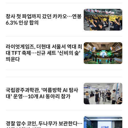
창사 첫 파업까지 갔던 카카오…연봉
6.3% 인상 합의
라이엇게임즈, 더현대 서울서 역대 최
대 TFT 축제…신규 세트 '신비의 숲'
띄운다
국립광주과학관, '여름방학 AI 탐사
대' 운영…10개 AI 동아리 참가
경찰 압수 코인, 두나무가 보관한다…