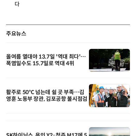
다
주요뉴스
올여름 열대야 13.7일 '역대 최다'…
폭염일수도 15.7일로 역대 4위
활주로 50℃ 넘는데 쉴 곳 부족…김
영훈 노동부 장관, 김포공항 불시점검
SK하이닉스, 용인 Y2·청주 M17에 5