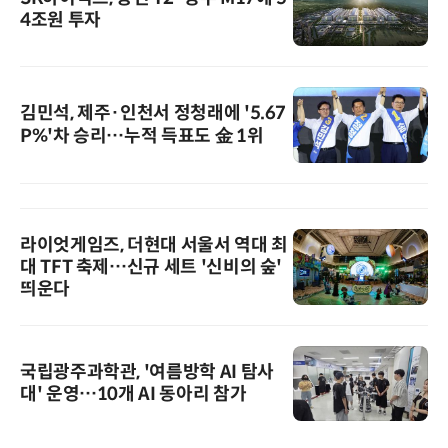
4조원 투자
김민석, 제주·인천서 정청래에 '5.67
P%'차 승리…누적 득표도 金 1위
라이엇게임즈, 더현대 서울서 역대 최
대 TFT 축제…신규 세트 '신비의 숲'
띄운다
국립광주과학관, '여름방학 AI 탐사
대' 운영…10개 AI 동아리 참가