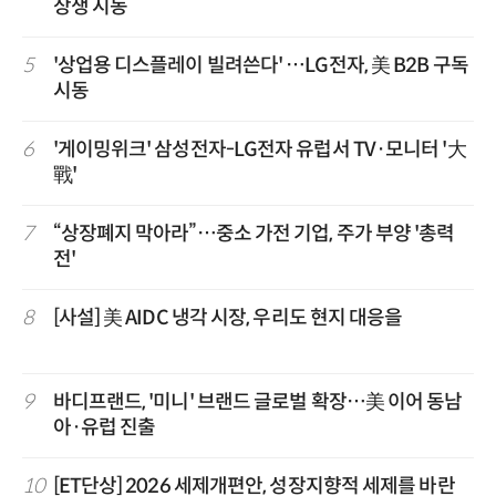
상생 시동
5
'상업용 디스플레이 빌려쓴다' …LG전자, 美 B2B 구독
시동
6
'게이밍위크' 삼성전자-LG전자 유럽서 TV·모니터 '大
戰'
7
“상장폐지 막아라”…중소 가전 기업, 주가 부양 '총력
전'
8
[사설] 美 AIDC 냉각 시장, 우리도 현지 대응을
9
바디프랜드, '미니' 브랜드 글로벌 확장…美 이어 동남
아·유럽 진출
10
[ET단상] 2026 세제개편안, 성장지향적 세제를 바란